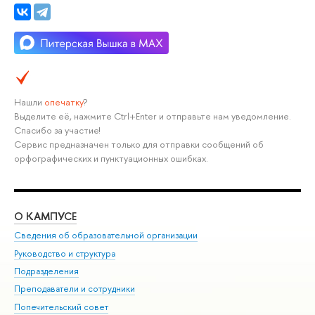
Нашли
опечатку
?
Выделите её, нажмите Ctrl+Enter и отправьте нам уведомление.
Спасибо за участие!
Сервис предназначен только для отправки сообщений об
орфографических и пунктуационных ошибках.
О КАМПУСЕ
ОБ
Сведения об образовательной организации
Мер
Руководство и структура
Мер
Подразделения
Дов
Преподаватели и сотрудники
Ол
Попечительский совет
При