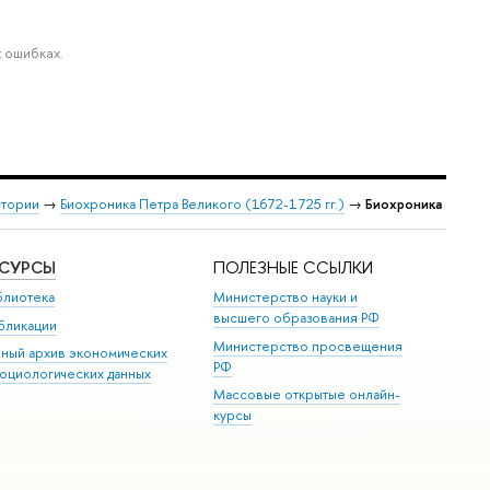
 ошибках.
стории
→
Биохроника Петра Великого (1672-1725 гг.)
→
Биохроника
ЕСУРСЫ
ПОЛЕЗНЫЕ ССЫЛКИ
блиотека
Министерство науки и
высшего образования РФ
бликации
Министерство просвещения
иный архив экономических
РФ
социологических данных
Массовые открытые онлайн-
курсы