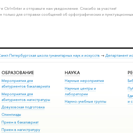
е Ctrl+Enter и отправьте нам уведомление. Спасибо за участие!
н только для отправки сообщений об орфографических и пунктуационных
анкт-Петербургская школа гуманитарных наук и искусств
→
Департамент и
ОБРАЗОВАНИЕ
НАУКА
Р
Мероприятия для
Научные мероприятия
Би
абитуриентов бакалавриата
Научные центры и
Пу
Мероприятия для
лаборатории
Ед
абитуриентов магистратуры
Научно-учебные группы
и 
Довузовская подготовка
Олимпиады
Прием в бакалавриат
Прием в магистратуру