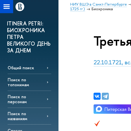
НИУ ВШЭ в Санкт-Петербурге
1725 гг.)
Биохроника
ITINERA PETRI:
БИОХРОНИКА
Треть
ПЕТРА
ВЕЛИКОГО ДЕНЬ
ЗА ДНЕМ
22.10.1721, вс
Общий поиск
Поиск по
топонимам
Поиск по
персонам
Поиск по
названиям
Список