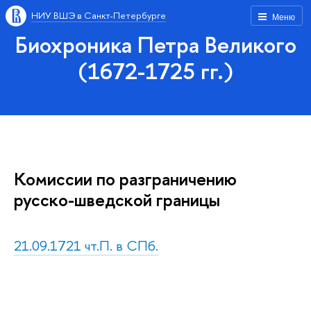
НИУ ВШЭ в Санкт-Петербурге
Меню
Биохроника Петра Великого
(1672-1725 гг.)
Комиссии по разграничению
русско-шведской границы
21.09.1721 чт.П. в СПб.