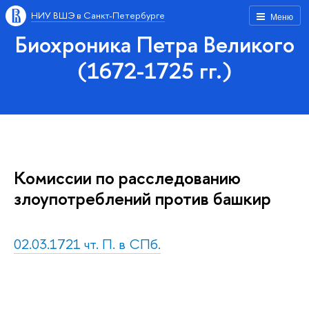
НИУ ВШЭ в Санкт-Петербурге
Меню
Биохроника Петра Великого
(1672-1725 гг.)
Комиссии по расследованию
злоупотреблений против башкир
02.03.1721 чт. П. в СПб.