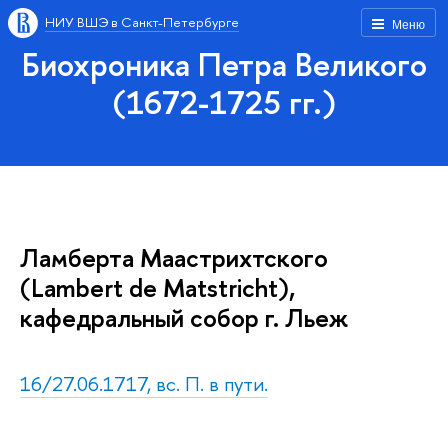
НИУ ВШЭ в Санкт-Петербурге
Меню
Биохроника Петра Великого
(1672-1725 гг.)
Ламберта Маастрихтского
(Lambert de Matstricht),
кафедральный собор г. Льеж
16/27.06.1717, вс. П. в пути.