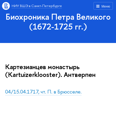
НИУ ВШЭ в Санкт-Петербурге
Меню
Биохроника Петра Великого
(1672-1725 гг.)
Картезианцев монастырь
(Kartuizerklooster). Антверпен
04/15.04.1717, чт. П. в Брюсселе.