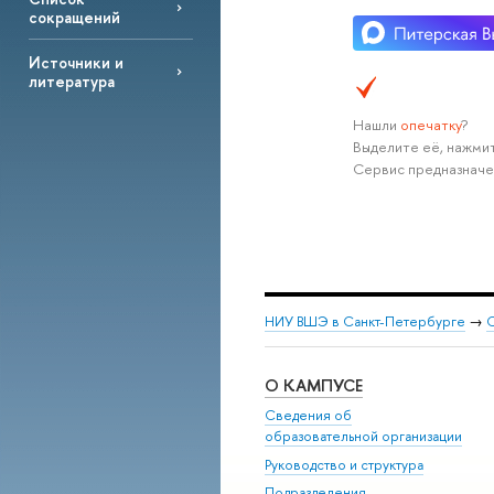
сокращений
Источники и
литература
Нашли
опечатку
?
Выделите её, нажмит
Сервис предназначе
НИУ ВШЭ в Санкт-Петербурге
→
С
О КАМПУСЕ
Сведения об
образовательной организации
Руководство и структура
Подразделения