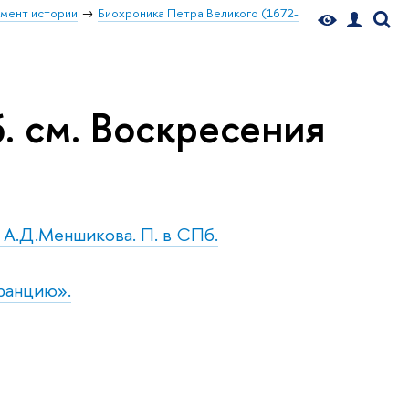
мент истории
Биохроника Петра Великого (1672-
. см. Воскресения
о А.Д.Меншикова. П. в СПб.
Францию».