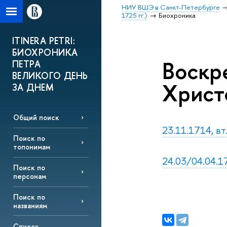
НИУ ВШЭ в Санкт-Петербурге
1725 гг.)
Биохроника
ITINERA PETRI:
БИОХРОНИКА
Воскр
ПЕТРА
ВЕЛИКОГО ДЕНЬ
Христ
ЗА ДНЕМ
Общий поиск
23.11.1714, в
Поиск по
топонимам
24.03/04.04.1
Поиск по
персонам
Поиск по
названиям
Список