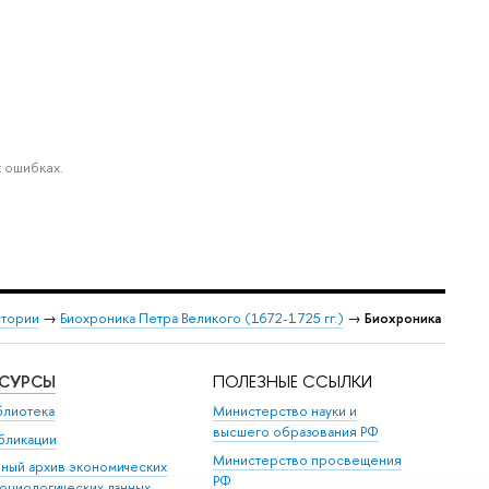
 ошибках.
стории
→
Биохроника Петра Великого (1672-1725 гг.)
→
Биохроника
ЕСУРСЫ
ПОЛЕЗНЫЕ ССЫЛКИ
блиотека
Министерство науки и
высшего образования РФ
бликации
Министерство просвещения
иный архив экономических
РФ
социологических данных