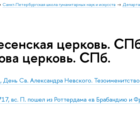
Санкт-Петербургская школа гуманитарных наук и искусств
Департа
есенская церковь. СПб
ова церковь. СПб.
т., День Св. Александра Невского. Тезоименитств
717, вс. П. пошел из Роттердама «в Брабандию и 