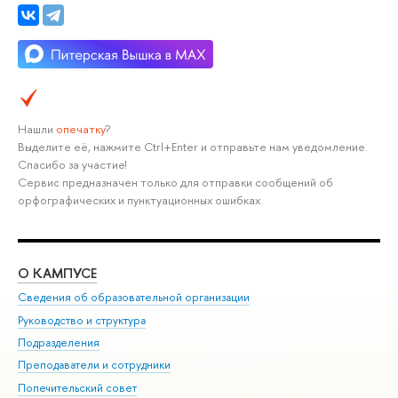
Нашли
опечатку
?
Выделите её, нажмите Ctrl+Enter и отправьте нам уведомление.
Спасибо за участие!
Сервис предназначен только для отправки сообщений об
орфографических и пунктуационных ошибках.
О КАМПУСЕ
ОБ
Сведения об образовательной организации
Мер
Руководство и структура
Мер
Подразделения
Дов
Преподаватели и сотрудники
Ол
Попечительский совет
При