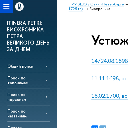
НИУ ВШЭ в Санкт-Петербурге
1725 гг.)
Биохроника
ITINERA PETRI:
БИОХРОНИКА
Устюж
ПЕТРА
ВЕЛИКОГО ДЕНЬ
ЗА ДНЕМ
14/24.08.1698,
Общий поиск
11.11.1698, пт
Поиск по
топонимам
18.02.1700, в
Поиск по
персонам
Поиск по
названиям
Список