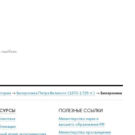
 ошибках.
стории
→
Биохроника Петра Великого (1672-1725 гг.)
→
Биохроника
ЕСУРСЫ
ПОЛЕЗНЫЕ ССЫЛКИ
блиотека
Министерство науки и
высшего образования РФ
бликации
Министерство просвещения
иный архив экономических