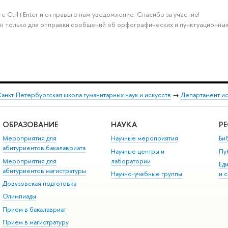
е Ctrl+Enter и отправьте нам уведомление. Спасибо за участие!
н только для отправки сообщений об орфографических и пунктуационных
анкт-Петербургская школа гуманитарных наук и искусств
→
Департамент и
ОБРАЗОВАНИЕ
НАУКА
Р
Мероприятия для
Научные мероприятия
Би
абитуриентов бакалавриата
Научные центры и
Пу
Мероприятия для
лаборатории
Ед
абитуриентов магистратуры
Научно-учебные группы
и 
Довузовская подготовка
Олимпиады
Прием в бакалавриат
Прием в магистратуру