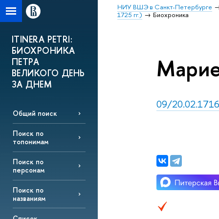
НИУ ВШЭ в Санкт-Петербурге
1725 гг.)
Биохроника
ITINERA PETRI:
БИОХРОНИКА
Марие
ПЕТРА
ВЕЛИКОГО ДЕНЬ
ЗА ДНЕМ
09/20.02.1716
Общий поиск
Поиск по
топонимам
Поиск по
персонам
Поиск по
названиям
Список