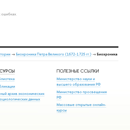
 ошибках.
стории
→
Биохроника Петра Великого (1672-1725 гг.)
→
Биохроника
ЕСУРСЫ
ПОЛЕЗНЫЕ ССЫЛКИ
блиотека
Министерство науки и
высшего образования РФ
бликации
Министерство просвещения
иный архив экономических
РФ
социологических данных
Массовые открытые онлайн-
курсы