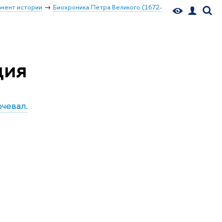
мент истории
Биохроника Петра Великого (1672-
дия
очевал.