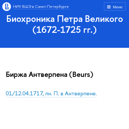
НИУ ВШЭ в Санкт-Петербурге
Меню
Биохроника Петра Великого
(1672-1725 гг.)
Биржа Антверпена (Beurs)
01/12.04.1717, пн. П. в Антверпене.