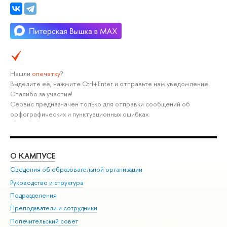
Нашли
опечатку
?
Выделите её, нажмите Ctrl+Enter и отправьте нам уведомление.
Спасибо за участие!
Сервис предназначен только для отправки сообщений об
орфографических и пунктуационных ошибках.
О КАМПУСЕ
ОБ
Сведения об образовательной организации
Мер
Руководство и структура
Мер
Подразделения
Дов
Преподаватели и сотрудники
Ол
Попечительский совет
При