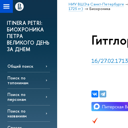
НИУ ВШЭ в Санкт-Петербурге
1725 гг.)
Биохроника
ITINERA PETRI:
БИОХРОНИКА
Гитгло
ПЕТРА
ВЕЛИКОГО ДЕНЬ
ЗА ДНЕМ
16/27.02.1713
Общий поиск
Поиск по
топонимам
Поиск по
персонам
Поиск по
названиям
Список