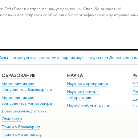
е Ctrl+Enter и отправьте нам уведомление. Спасибо за участие!
н только для отправки сообщений об орфографических и пунктуационных
анкт-Петербургская школа гуманитарных наук и искусств
→
Департамент и
ОБРАЗОВАНИЕ
НАУКА
Р
Мероприятия для
Научные мероприятия
Би
абитуриентов бакалавриата
Научные центры и
Пу
Мероприятия для
лаборатории
Ед
абитуриентов магистратуры
Научно-учебные группы
и 
Довузовская подготовка
Олимпиады
Прием в бакалавриат
Прием в магистратуру