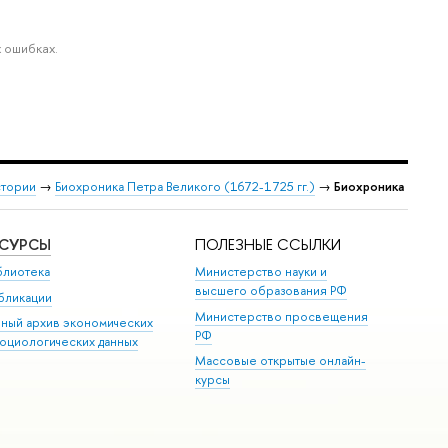
 ошибках.
стории
→
Биохроника Петра Великого (1672-1725 гг.)
→
Биохроника
ЕСУРСЫ
ПОЛЕЗНЫЕ ССЫЛКИ
блиотека
Министерство науки и
высшего образования РФ
бликации
Министерство просвещения
иный архив экономических
РФ
социологических данных
Массовые открытые онлайн-
курсы