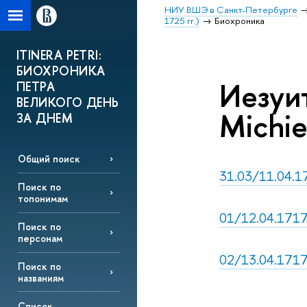
НИУ ВШЭ в Санкт-Петербурге
1725 гг.)
Биохроника
ITINERA PETRI:
БИОХРОНИКА
Иезуит
ПЕТРА
ВЕЛИКОГО ДЕНЬ
Michie
ЗА ДНЕМ
Общий поиск
31.03/11.04.17
Поиск по
топонимам
01/12.04.1717,
Поиск по
персонам
02/13.04.1717,
Поиск по
названиям
Список