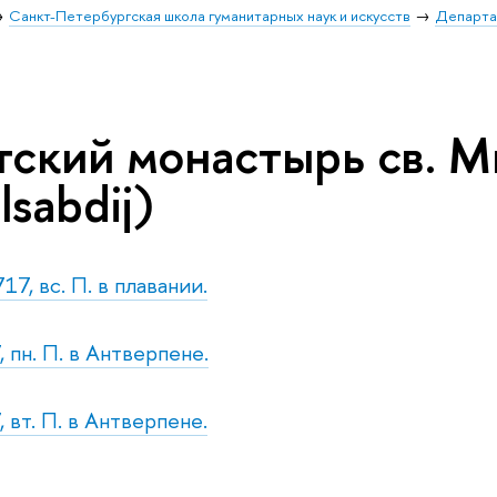
Санкт-Петербургская школа гуманитарных наук и искусств
Департа
ский монастырь св. Ми
lsabdij)
17, вс. П. в плавании.
 пн. П. в Антверпене.
 вт. П. в Антверпене.