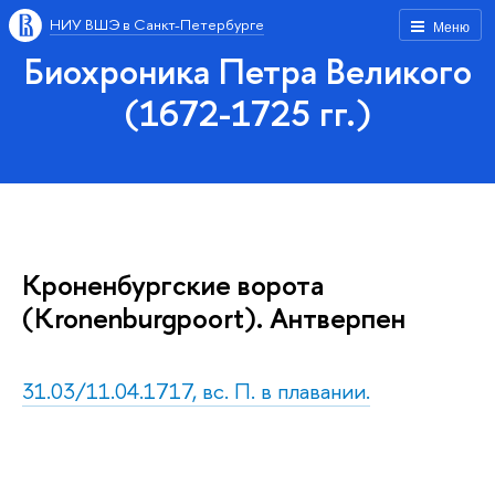
НИУ ВШЭ в Санкт-Петербурге
Меню
Биохроника Петра Великого
(1672-1725 гг.)
Кроненбургские ворота
(Kronenburgpoort). Антверпен
31.03/11.04.1717, вс. П. в плавании.