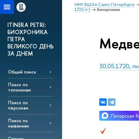
НИУ ВШЭ в Санкт-Петербурге
1725 гг.)
Биохроника
ITINERA PETRI:
БИОХРОНИКА
Медве
ПЕТРА
ВЕЛИКОГО ДЕНЬ
ЗА ДНЕМ
30.05.1720, пн
Общий поиск
Поиск по
топонимам
Поиск по
персонам
Поиск по
названиям
Список