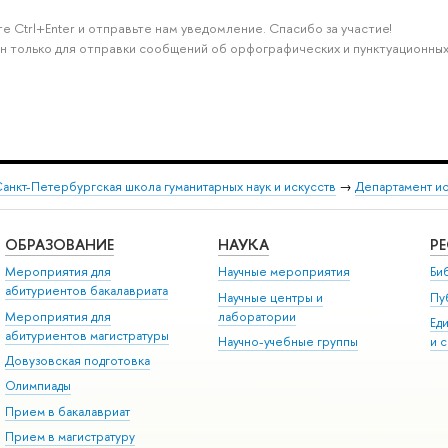
е Ctrl+Enter и отправьте нам уведомление. Спасибо за участие!
н только для отправки сообщений об орфографических и пунктуационных
анкт-Петербургская школа гуманитарных наук и искусств
→
Департамент и
ОБРАЗОВАНИЕ
НАУКА
Р
Мероприятия для
Научные мероприятия
Би
абитуриентов бакалавриата
Научные центры и
Пу
Мероприятия для
лаборатории
Ед
абитуриентов магистратуры
Научно-учебные группы
и 
Довузовская подготовка
Олимпиады
Прием в бакалавриат
Прием в магистратуру