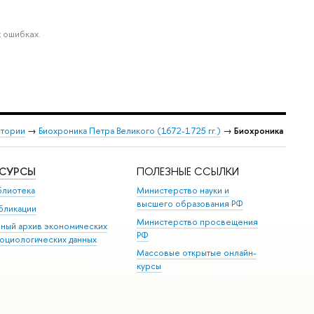
 ошибках.
стории
→
Биохроника Петра Великого (1672-1725 гг.)
→
Биохроника
ЕСУРСЫ
ПОЛЕЗНЫЕ ССЫЛКИ
блиотека
Министерство науки и
высшего образования РФ
бликации
Министерство просвещения
иный архив экономических
РФ
социологических данных
Массовые открытые онлайн-
курсы