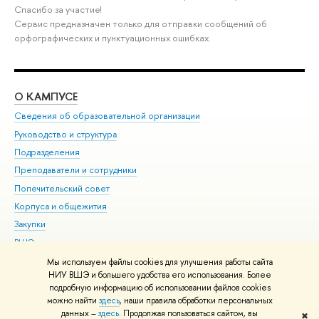
Спасибо за участие!
Сервис предназначен только для отправки сообщений об
орфографических и пунктуационных ошибках.
О КАМПУСЕ
ОБ
Сведения об образовательной организации
Мер
Руководство и структура
Мер
Подразделения
Дов
Преподаватели и сотрудники
Ол
Попечительский совет
При
Корпуса и общежития
При
Закупки
Ди
ВШЭ для студентов с ограниченными возможностями
До
здоровья и инвалидностью
Ас
Мы используем файлы cookies для улучшения работы сайта
Версия для слабовидящих
НИУ ВШЭ и большего удобства его использования. Более
Обр
подробную информацию об использовании файлов cookies
Единая платежная страница
можно найти
здесь
, наши правила обработки персональных
данных –
здесь
. Продолжая пользоваться сайтом, вы
✖