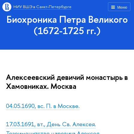
НИУ ВШЭ в Санкт-Петербурге
Меню
Биохроника Петра Великого
(1672-1725 гг.)
Алексеевский девичий монастырь в
Хамовниках. Москва
04.05.1690, вс. П. в Москве.
17.03.1691, вт., День Св. Алексея.
Тезоименитство царевича Алексея