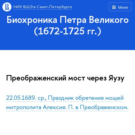
НИУ ВШЭ в Санкт-Петербурге
Меню
Биохроника Петра Великого
(1672-1725 гг.)
Преображенский мост через Яузу
22.05.1689. ср., Праздник обретения мощей
митрополита Алексия. П. в Преображенском.