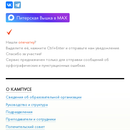
Нашли
опечатку
?
Выделите её, нажмите Ctrl+Enter и отправьте нам уведомление.
Спасибо за участие!
Сервис предназначен только для отправки сообщений об
орфографических и пунктуационных ошибках.
О КАМПУСЕ
ОБ
Сведения об образовательной организации
Мер
Руководство и структура
Мер
Подразделения
Дов
Преподаватели и сотрудники
Ол
Попечительский совет
При