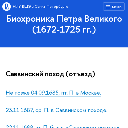
НИУ ВШЭ в Санкт-Петербурге
Меню
Биохроника Петра Великого
(1672-1725 гг.)
Саввинский поход (отъезд)
Не позже 04.09.1685, пт. П. в Москве.
23.11.1687, ср. П. в Саввинском походе.
22.11.1688, чт. П. был в «Савинском походе»