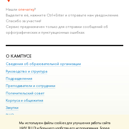
Нашли
опечатку
?
Выделите её, нажмите Ctrl+Enter и отправьте нам уведомление.
Спасибо за участие!
Сервис предназначен только для отправки сообщений об
орфографических и пунктуационных ошибках.
О КАМПУСЕ
ОБ
Сведения об образовательной организации
Мер
Руководство и структура
Мер
Подразделения
Дов
Преподаватели и сотрудники
Ол
Попечительский совет
При
Корпуса и общежития
При
Закупки
Ди
ВШЭ для студентов с ограниченными возможностями
До
здоровья и инвалидностью
Ас
Мы используем файлы cookies для улучшения работы сайта
Версия для слабовидящих
НИУ ВШЭ и большего удобства его использования. Более