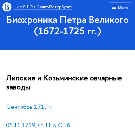
НИУ ВШЭ в Санкт-Петербурге
Меню
Биохроника Петра Великого
(1672-1725 гг.)
Липские и Козьминские овчарные
заводы
Сентябрь 1719 г.
05.11.1719, чт. П. в СПб.