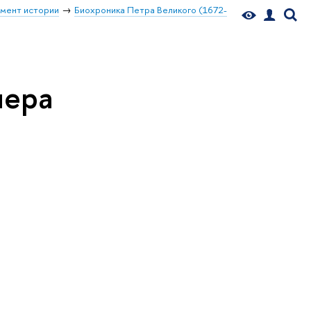
мент истории
Биохроника Петра Великого (1672-
лера