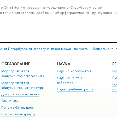
е Ctrl+Enter и отправьте нам уведомление. Спасибо за участие!
н только для отправки сообщений об орфографических и пунктуационных
анкт-Петербургская школа гуманитарных наук и искусств
→
Департамент и
ОБРАЗОВАНИЕ
НАУКА
Р
Мероприятия для
Научные мероприятия
Би
абитуриентов бакалавриата
Научные центры и
Пу
Мероприятия для
лаборатории
Ед
абитуриентов магистратуры
Научно-учебные группы
и 
Довузовская подготовка
Олимпиады
Прием в бакалавриат
Прием в магистратуру