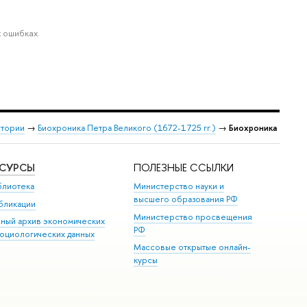
 ошибках.
стории
→
Биохроника Петра Великого (1672-1725 гг.)
→
Биохроника
ЕСУРСЫ
ПОЛЕЗНЫЕ ССЫЛКИ
блиотека
Министерство науки и
высшего образования РФ
бликации
Министерство просвещения
иный архив экономических
РФ
социологических данных
Массовые открытые онлайн-
курсы