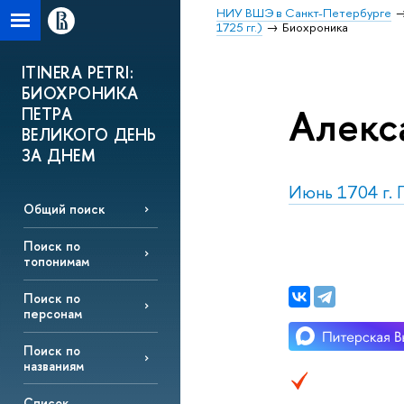
НИУ ВШЭ в Санкт-Петербурге
1725 гг.)
Биохроника
ITINERA PETRI:
БИОХРОНИКА
Алекс
ПЕТРА
ВЕЛИКОГО ДЕНЬ
ЗА ДНЕМ
Июнь 1704 г. П
Общий поиск
Поиск по
топонимам
Поиск по
персонам
Поиск по
названиям
Список