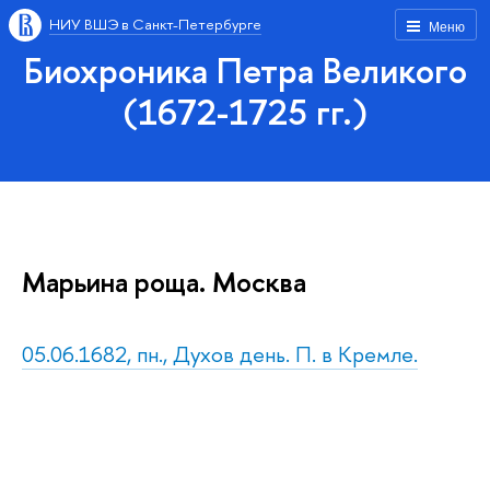
НИУ ВШЭ в Санкт-Петербурге
Меню
Биохроника Петра Великого
(1672-1725 гг.)
Марьина роща. Москва
05.06.1682, пн., Духов день. П. в Кремле.