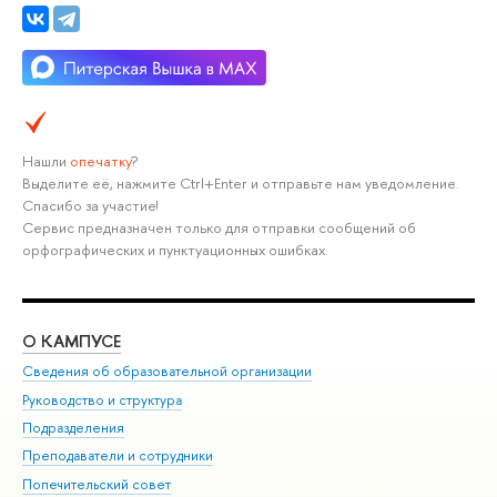
Нашли
опечатку
?
Выделите её, нажмите Ctrl+Enter и отправьте нам уведомление.
Спасибо за участие!
Сервис предназначен только для отправки сообщений об
орфографических и пунктуационных ошибках.
О КАМПУСЕ
ОБ
Сведения об образовательной организации
Мер
Руководство и структура
Мер
Подразделения
Дов
Преподаватели и сотрудники
Ол
Попечительский совет
При