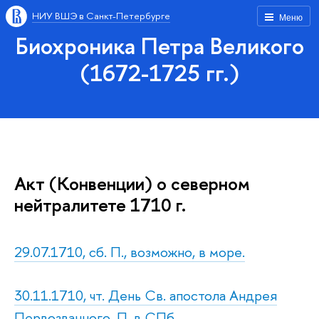
НИУ ВШЭ в Санкт-Петербурге
Меню
Биохроника Петра Великого
(1672-1725 гг.)
Акт (Конвенции) о северном
нейтралитете 1710 г.
29.07.1710, сб. П., возможно, в море.
30.11.1710, чт. День Св. апостола Андрея
Первозванного. П. в СПб.