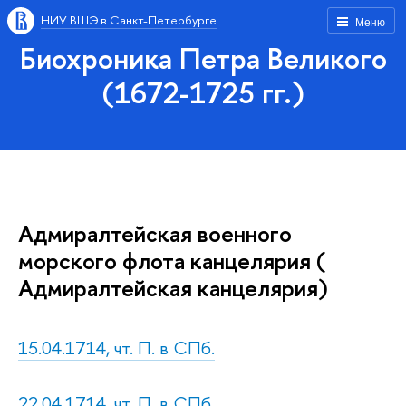
НИУ ВШЭ в Санкт-Петербурге
Меню
Биохроника Петра Великого
(1672-1725 гг.)
Адмиралтейская военного
морского флота канцелярия (
Адмиралтейская канцелярия)
15.04.1714, чт. П. в СПб.
22.04.1714, чт. П. в СПб.