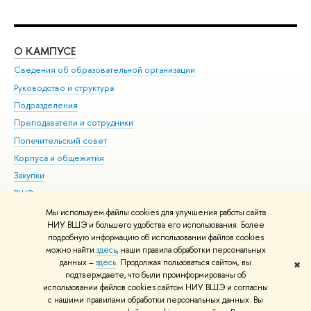
О КАМПУСЕ
ОБ
Сведения об образовательной организации
Мер
Руководство и структура
Мер
Подразделения
Дов
Преподаватели и сотрудники
Ол
Попечительский совет
При
Корпуса и общежития
При
Закупки
Ди
ВШЭ для студентов с ограниченными возможностями
До
здоровья и инвалидностью
Ас
Мы используем файлы cookies для улучшения работы сайта
Версия для слабовидящих
НИУ ВШЭ и большего удобства его использования. Более
Обр
подробную информацию об использовании файлов cookies
Единая платежная страница
можно найти
здесь
, наши правила обработки персональных
данных –
здесь
. Продолжая пользоваться сайтом, вы
✖
Редактору
подтверждаете, что были проинформированы об
© НИУ ВШЭ 1993–2026
Адреса и контакты
Условия использования
использовании файлов cookies сайтом НИУ ВШЭ и согласны
с нашими правилами обработки персональных данных. Вы
материалов
Политика конфиденциальности
Карта сайта