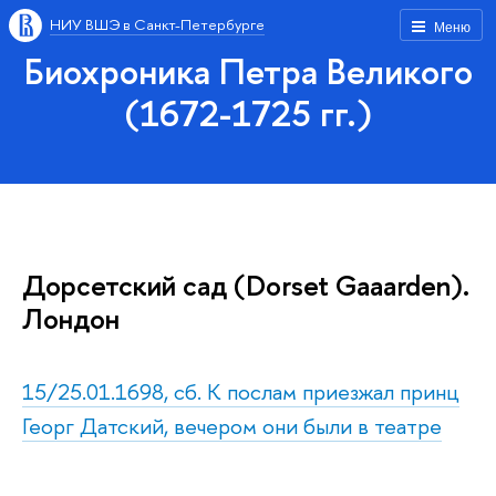
НИУ ВШЭ в Санкт-Петербурге
Меню
Биохроника Петра Великого
(1672-1725 гг.)
Дорсетский сад (Dorset Gaaarden).
Лондон
15/25.01.1698, сб. К послам приезжал принц
Георг Датский, вечером они были в театре