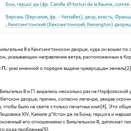
Бом, герцог де (фр. Camille d'Hostun de la Baume, comte
Версаль (Версалия, фр. - Versailles), двор, власть, Франц
,
Кенгсингтонский (Кексингтонский, Kensington) дворе
 Вильгельма
III
в Кенгсингтонском дворце, куда он вошел по 
м, указывающим направление ветра, расположенным в Кор
 П.
: указ именной о порядке выдачи чужеродцам земель[2]
 Вильгельм
III
и П. виделись несколько раз на Норфолкской у
бетском дворце, причем, согласно легенде, увидав огромну
л, чтобы было на свете столько печатных книг[4]. Это об
 Людовика
XIV
, Камиля д’Устон де ла Бома, герцога и марша
покоенный его отношениями с Вильгельмом
III
, дипломат пи
го рода проблема»[5].