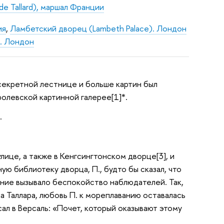
 de Tallard), маршал Франции
ия
,
Ламбетский дворец (Lambeth Palace). Лондон
ц. Лондон
секретной лестнице и больше картин был
олевской картинной галерее[1]*.
.
лице, а также в Кенгсингтонском дворце[3], и
ю библиотеку дворца, П., будто бы сказал, что
щение вызывало беспокойство наблюдателей. Так,
ла Таллара, любовь П. к мореплаванию оставалась
сал в Версаль: «Почет, который оказывают этому