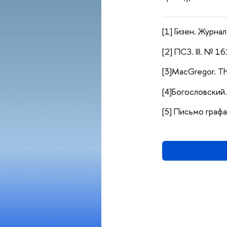
[1] Гизен. Журнал
[2] ПСЗ. III. № 1
[3]
MacGregor. The
[4]
Богословский
[5] Письмо граф