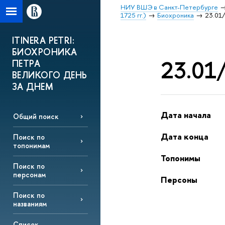
НИУ ВШЭ в Санкт-Петербурге
1725 гг.)
Биохроника
23.01/
ITINERA PETRI:
БИОХРОНИКА
23.01/
ПЕТРА
ВЕЛИКОГО ДЕНЬ
ЗА ДНЕМ
Дата начала
Общий поиск
Дата конца
Поиск по
топонимам
Топонимы
Поиск по
персонам
Персоны
Поиск по
названиям
Список