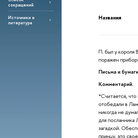
сокращений
Названия
Источники и
литература
П. был у короля
поражен приборо
Письма и бумаги
Комментарий
.
*Считается, что
отобедали в Лам
никогда не дума
для посланника
загадкой. Обес
принцу, это свое