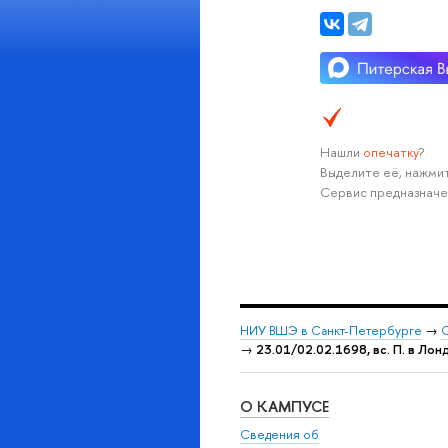
Нашли
опечатку
?
Выделите её, нажмит
Сервис предназначе
НИУ ВШЭ в Санкт-Петербурге
→
С
→
23.01/02.02.1698, вс. П. в Лон
О КАМПУСЕ
Сведения об