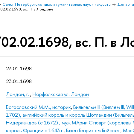
Санкт-Петербургская школа гуманитарных наук и искусств
Департа
02.02.1698, вс. П. в Лондоне.
02.02.1698, вс. П. в Л
23.01.1698
23.01.1698
Лондон, г.
,
Норфолкская ул. Лондон
Богословский М.М., историк
,
Вильгельм III (Виллем III, Wi
1702), английский король и король Шотландии (Вильгель
Нидерландов (c 1672) , муж МАрии Стюарт (королевы М
король Франции с 1643 г.
,
Гизен Генрих см Гюйссен
,
MacG