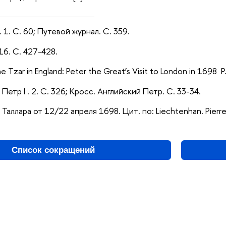
. 1. С. 60; Путевой журнал. С. 359.
616. С
. 427-428.
 Tzar in England: Peter the Great’s Visit to London in 1698 P
.
Петр
I
. 2. С. 326; Кросс. Английский Петр. С. 33-34.
а Таллара от 12/22 апреля 1698. Цит
.
по
: Liechtenhan. Pierr
Список сокращений