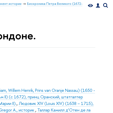
мент истории
Биохроника Петра Великого (1672-
ондоне.
lliam, Willem Henrik, Prins van Oranje Nassau) (1650 -
м II) (c 1672), принц Оранский, штатгалтер
арии II).
,
Людовик XIV (Louis XIV) (1638 – 1715),
regor А., историк
,
Таллар Камилл д’Отен де ла