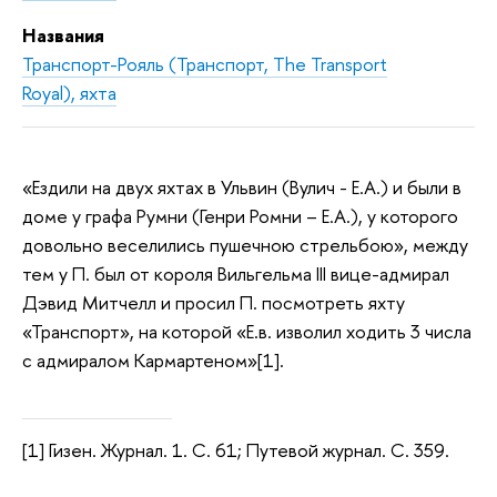
Названия
Транспорт-Рояль (Транспорт, The Transport
Royal), яхта
«Ездили на двух яхтах в Ульвин (Вулич - Е.А.) и были в
доме у графа Румни (Генри Ромни – Е.А.), у которого
довольно веселились пушечною стрельбою», между
тем у П. был от короля Вильгельма III вице-адмирал
Дэвид Митчелл и просил П. посмотреть яхту
«Транспорт», на которой «Е.в. изволил ходить 3 числа
с адмиралом Кармартеном»[1].
[1] Гизен. Журнал. 1. С. 61; Путевой журнал. С. 359.