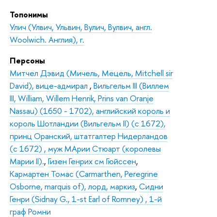
Топонимы
Улич (Улвич, Ульвин, Вулич, Вулвич, англ.
Woolwich. Англия), г.
Персоны
Митчел Дэвид (Мичель, Мецель, Mitchell sir
David), вице-адмирал
,
Вильгельм III (Виллем
III, William, Willem Henrik, Prins van Oranje
Nassau) (1650 - 1702), английский король и
король Шотландии (Вильгельм II) (c 1672),
принц Оранский, штатгалтер Нидерландов
(c 1672) , муж МАрии Стюарт (королевы
Марии II).
,
Гизен Генрих см Гюйссен
,
Кармартен Томас (Carmarthen, Peregrine
Osborne, marquis of), лорд, маркиз
,
Сидни
Генри (Sidnay G., 1-st Earl of Romney) , 1-й
граф Ромни