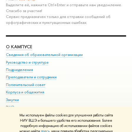
Выделите её, нажмите Ctrl+Enter и отправьте нам уведомление.
Спасибо за участие!
Сервис предназначен только для отправки сообщений об
орфографических и пунктуационных ошибках.
О КАМПУСЕ
ОБ
Сведения об образовательной организации
Мер
Руководство и структура
Мер
Подразделения
Дов
Преподаватели и сотрудники
Ол
Попечительский совет
При
Корпуса и общежития
При
Закупки
Ди
ВШЭ для студентов с ограниченными возможностями
До
здоровья и инвалидностью
Ас
Мы используем файлы cookies для улучшения работы сайта
Версия для слабовидящих
НИУ ВШЭ и большего удобства его использования. Более
Обр
подробную информацию об использовании файлов cookies
Единая платежная страница
можно найти
здесь
, наши правила обработки персональных