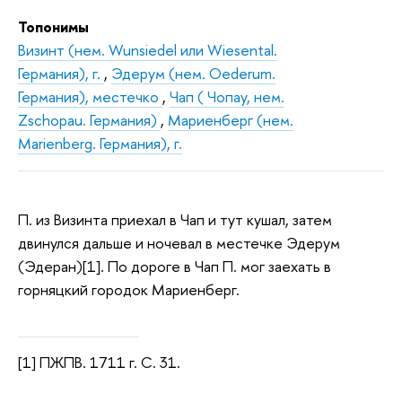
Топонимы
Визинт (нем. Wunsiedel или Wiesental.
Германия), г.
,
Эдерум (нем. Oederum.
Германия), местечко
,
Чап ( Чопау, нем.
Zschopau. Германия)
,
Мариенберг (нем.
Marienberg. Германия), г.
П. из Визинта приехал в Чап и тут кушал, затем
двинулся дальше и ночевал в местечке Эдерум
(Эдеран)[1]. По дороге в Чап П. мог заехать в
горняцкий городок Мариенберг.
[1] ПЖПВ. 1711 г. С. 31.