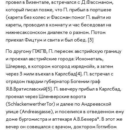
провел в Визентале, встречался с Д.Фассманом,
который писал позже, что П. прибыл в портшезе
(карета без колес и Фассман помог П. выйти из
кареты, проводил в комнату и час беседовал на
нижнесаксонском диалекте о разном. Потом
приехал Фицтум и свита и был обед. [3]
По другому ПЖПВ, П. пересек австрийскую границу
и проехал австрийские города: Иохометаль,
Шлервер, в котором «огород изрядной», а затем
через 3 мили въехал в Карлсбад[4]. П. встречал с
отрядом гвардии губернатор Богемии граф
Я.В.Вратиславский[5]. П. ввечеру прибыл в Карлсбад,
проехал через Шленверские ворота
(SchlackenwertherTor) и далее по Андреевской
улице (Andreasgasse), и поселился в отведенном ему
доме бургомистра и аптекаря А.В.Бехера*. В этот же
вечер он совещался с врачом, доктором Готлибом