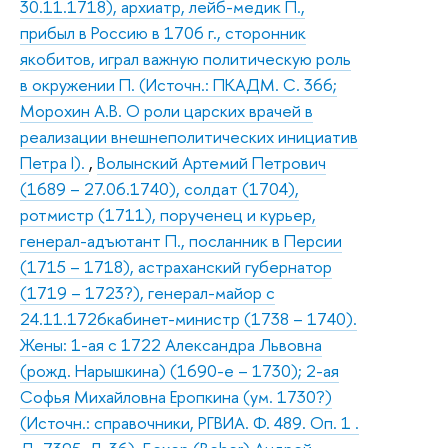
30.11.1718), архиатр, лейб-медик П.,
прибыл в Россию в 1706 г., сторонник
якобитов, играл важную политическую роль
в окружении П. (Источн.: ПКАДМ. С. 366;
Морохин А.В. О роли царских врачей в
реализации внешнеполитических инициатив
Петра I).
,
Волынский Артемий Петрович
(1689 – 27.06.1740), солдат (1704),
ротмистр (1711), порученец и курьер,
генерал-адъютант П., посланник в Персии
(1715 – 1718), астраханский губернатор
(1719 – 1723?), генерал-майор с
24.11.1726кабинет-министр (1738 – 1740).
Жены: 1-ая с 1722 Александра Львовна
(рожд. Нарышкина) (1690-е – 1730); 2-ая
Софья Михайловна Еропкина (ум. 1730?)
(Источн.: справочники, РГВИА. Ф. 489. Оп. 1 .