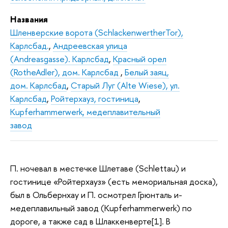
Названия
Шленверские ворота (SchlackenwertherTor),
Карлсбад.
,
Андреевская улица
(Andreasgasse). Карлсбад
,
Красный орел
(RotheAdler), дом. Карлсбад
,
Белый заяц,
дом. Карлсбад
,
Старый Луг (Alte Wiese), ул.
Карлсбад
,
Ройтерхауз, гостиница
,
Kupferhammerwerk, медеплавительный
завод
П. ночевал в местечке Шлетаве (Schlettau) и
гостинице «Ройтерхауз» (есть мемориальная доска),
был в Ольбернхау и П. осмотрел Грюнталь и-
медеплавильный завод (Kupferhammerwerk) по
дороге, а также сад в Шлаккенверте[1]. В