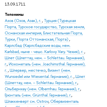
13.09.1711
Топонимы
Азов (Озов, Азак), г.
,
Турция (Турецкая
Порта, Турское государство, Турская земля,
Османская империя, Блистательная Порта,
Турки, Порта Оттоманская, Порта)
,
Карлсбад (Карлсбадские воды, нем.
Karlsbad, ныне - чешс. Karlovy Vary. Чехия), г.
,
Шлет (Шлеттау, нем. – Schlettau. Германия),
г.
,
Иохометаль (нем. Joachimsthal. Германия),
г.
,
Шлервер, местечко
,
Визинт (нем.
Wunsiedel или Wiesental. Германия), г.
,
Шлет
(Шлеттау, нем. – Schlettau. Германия), г.
,
Ольбернхау (нем. Olbernhau. Германия), г.
,
Грюнталь (нем. Grünthal. Германия), г.
,
Шлаккенверт см. Ostrov
,
Обервизенталь