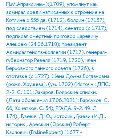
П.М.Апраксиным)(1709), упомянут как
адмирал среди написанных к строение на
Котлине с 355 дв. (1712), боярин (1713?),
под следствием (1714), сенатор (с 1717),
подписал смертный приговор царевичу
Алексею (24.06.1718); президент
Адмиралтейств-коллегии (1717), генерал-
губернатор Ревеля (1719, 1720), член
Верховного тайного совета (1726), в
отставке (с 1727). Жена Домна Богдановна
(рожд. Хрущева), (ум. 1702) (Источн.: ДПС.
2-2. С. 101; Захаров. Боярские списки.
(Дата обращения 17.06.2021); Барсуков. С.
66; Кочетков. С. 54); РГАДА. 9-2. 49. Л.
174).
,
Гузевич Д.Ю., историк
,
Гузевич И.Д.,
историк
,
Арескин (Эрскин) Роберт
Карлович (ErskineRobert) (1677 -