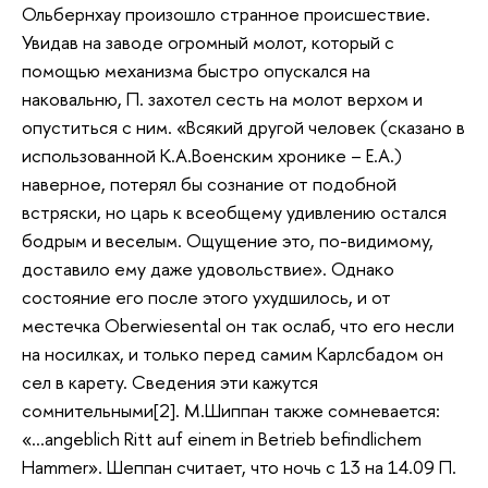
Ольбернхау произошло странное происшествие.
Увидав на заводе огромный молот, который с
помощью механизма быстро опускался на
наковальню, П. захотел сесть на молот верхом и
опуститься с ним. «Всякий другой человек (сказано в
использованной К.А.Военским хронике – Е.А.)
наверное, потерял бы сознание от подобной
встряски, но царь к всеобщему удивлению остался
бодрым и веселым. Ощущение это, по-видимому,
доставило ему даже удовольствие». Однако
состояние его после этого ухудшилось, и от
местечка Oberwiesental он так ослаб, что его несли
на носилках, и только перед самим Карлсбадом он
сел в карету. Сведения эти кажутся
сомнительными[2]. М.Шиппан также сомневается:
«…angeblich Ritt auf einem in Betrieb befindlichem
Hammer». Шеппан считает, что ночь с 13 на 14.09 П.