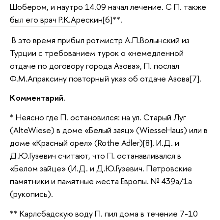
Шобером, и наутро 14.09 начал лечение. С П. также
был его врач Р.К.Арескин[6]**.
В это время прибыл ротмистр А.П.Волынский из
Турции с требованием турок о «немедленной
отдаче по договору города Азова», П. послал
Ф.М.Апраксину повторный указ об отдаче Азова[7].
Комментарий.
* Неясно где П. остановился: на ул. Старый Луг
(AlteWiese) в доме «Белый заяц» (WiesseHaus) или в
доме «Красный орел» (Rothe Adler)[8]. И.Д. и
Д.Ю.Гузевич считают, что П. останавливался в
«Белом зайце» (И.Д. и Д.Ю.Гузевич. Петровские
памятники и памятные места Европы. № 439а/1а
(рукопись).
** Карлсбадскую воду П. пил дома в течение 7-10