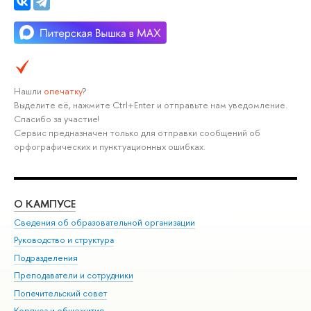
Нашли
опечатку
?
Выделите её, нажмите Ctrl+Enter и отправьте нам уведомление.
Спасибо за участие!
Сервис предназначен только для отправки сообщений об
орфографических и пунктуационных ошибках.
О КАМПУСЕ
ОБ
Сведения об образовательной организации
Мер
Руководство и структура
Мер
Подразделения
Дов
Преподаватели и сотрудники
Ол
Попечительский совет
При
Корпуса и общежития
При