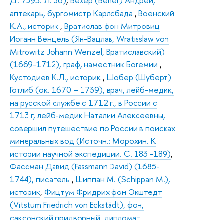
Д. 7395. Л. 36)
,
Бехер (Beher) Андрей,
аптекарь, бургомистр Карлсбада
,
Военский
К.А., историк
,
Вратислав фон Митровиц
Иоганн Венцель (Ян-Вацлав, Wratisslaw von
Mitrowitz Johann Wenzel, Вратиславский)
(1669-1712), граф, наместник Богемии
,
Кустодиев К.Л., историк
,
Шобер (Шуберт)
Готлиб (ок. 1670 – 1739), врач, лейб-медик,
на русской службе с 1712 г., в России с
1713 г, лейб-медик Наталии Алексеевны,
совершил путешествие по России в поисках
минеральных вод (Источн.: Морохин. К
истории научной экспедиции. С. 183 -189)
,
Фассман Давид (Fassmann David) (1685-
1744), писатель
,
Шиппан М. (Schippan M.),
историк
,
Фицтум Фридрих фон Экштедт
(Vitstum Friedrich von Eckstädt), фон,
саксонский придворный, дипломат