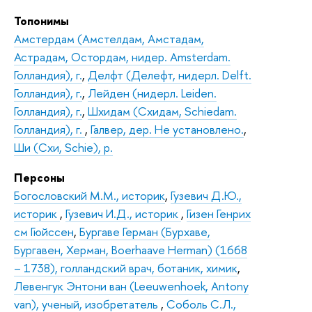
Топонимы
Амстердам (Амстелдам, Амстадам,
Астрадам, Остордам, нидер. Amsterdam.
Голландия), г.
,
Делфт (Делефт, нидерл. Delft.
Голландия), г.
,
Лейден (нидерл. Leiden.
Голландия), г.
,
Шхидам (Схидам, Schiedam.
Голландия), г.
,
Галвер, дер. Не установлено.
,
Ши (Схи, Schie), р.
Персоны
Богословский М.М., историк
,
Гузевич Д.Ю.,
историк
,
Гузевич И.Д., историк
,
Гизен Генрих
см Гюйссен
,
Бургаве Герман (Бурхаве,
Бургавен, Херман, Boerhaave Herman) (1668
– 1738), голландский врач, ботаник, химик
,
Левенгук Энтони ван (Leeuwenhoek, Antony
van), ученый, изобретатель
,
Соболь С.Л.,