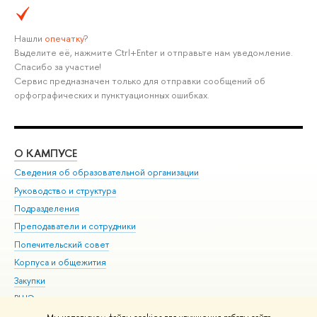
Нашли
опечатку
?
Выделите её, нажмите Ctrl+Enter и отправьте нам уведомление.
Спасибо за участие!
Сервис предназначен только для отправки сообщений об
орфографических и пунктуационных ошибках.
О КАМПУСЕ
ОБ
Сведения об образовательной организации
Мер
Руководство и структура
Мер
Подразделения
Дов
Преподаватели и сотрудники
Ол
Попечительский совет
При
Корпуса и общежития
При
Закупки
Ди
ВШЭ для студентов с ограниченными возможностями
До
здоровья и инвалидностью
Ас