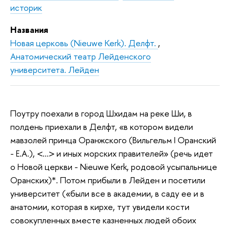
историк
Названия
Новая церковь (Nieuwe Kerk). Делфт.
,
Анатомический театр Лейденского
университета. Лейден
Поутру поехали в город Шхидам на реке Ши, в
полдень приехали в Делфт, «в котором видели
мавзолей принца Оранжского (Вильгельм I Оранский
- Е.А.), <…> и иных морских правителей» (речь идет
о Новой церкви - Nieuwe Kerk, родовой усыпальнице
Оранских)*. Потом прибыли в Лейден и посетили
университет («были все в академии, в саду ее и в
анатомии, которая в кирхе, тут увидели кости
совокупленных вместе казненных людей обоих