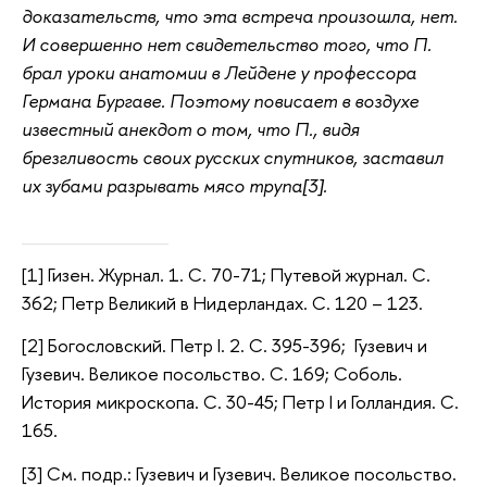
доказательств, что эта встреча произошла, нет.
И совершенно нет свидетельство того, что П.
брал уроки анатомии в Лейдене у профессора
Германа Бургаве. Поэтому повисает в воздухе
известный анекдот о том, что П., видя
брезгливость своих русских спутников, заставил
их зубами разрывать мясо трупа[3].
[1] Гизен. Журнал. 1. С. 70-71; Путевой журнал. С.
362;
Петр Великий в Нидерландах. С. 120 – 123.
[2] Богословский. Петр I. 2. С. 395-396; Гузевич и
Гузевич. Великое посольство. С. 169; Соболь.
История микроскопа. С. 30-45; Петр I и Голландия. С.
165.
[3] См. подр.: Гузевич и Гузевич. Великое посольство.