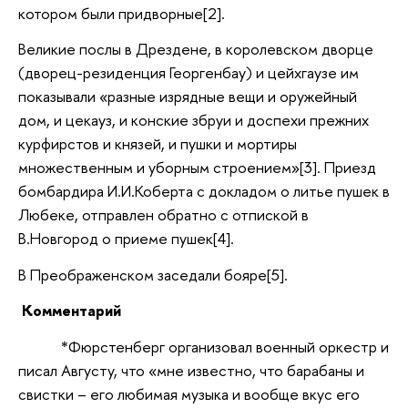
котором были придворные[2].
Великие послы в Дрездене, в королевском дворце
(дворец-резиденция Георгенбау) и цейхгаузе им
показывали «разные изрядные вещи и оружейный
дом, и цекауз, и конские збруи и доспехи прежних
курфирстов и князей, и пушки и мортиры
множественным и уборным строением»[3]. Приезд
бомбардира И.И.Коберта с докладом о литье пушек в
Любеке, отправлен обратно с отпиской в
В.Новгород о приеме пушек[4].
В Преображенском заседали бояре[5].
Комментарий
*Фюрстенберг организовал военный оркестр и
писал Августу, что «мне известно, что барабаны и
свистки – его любимая музыка и вообще вкус его