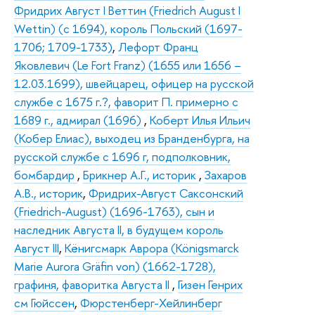
Фридрих Август I Веттин (Friedrich August I
Wettin) (с 1694), король Польский (1697-
1706; 1709-1733)
,
Лефорт Франц
Яковлевич (Le Fort Franz) (1655 или 1656 –
12.03.1699), швейцарец, офицер на русской
службе с 1675 г.?, фаворит П. примерно с
1689 г., адмирал (1696)
,
Коберт Илья Ильич
(Кобер Елиас), выходец из Бранденбурга, на
русской службе с 1696 г, подполковник,
бомбардир
,
Брикнер А.Г., историк
,
Захаров
А.В., историк
,
Фридрих-Август Саксонский
(Friedrich-August) (1696-1763), сын и
наследник Августа II, в будущем король
Август III
,
Кёнигсмарк Аврора (Königsmarck
Marie Aurora Gräfin von) (1662-1728),
графиня, фаворитка Августа II
,
Гизен Генрих
см Гюйссен
,
Фюрстенберг-Хейлинберг