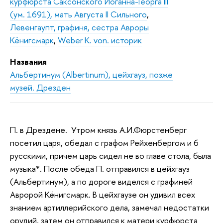
курфюрста Саксонского Иоганна-Георга III
(ум. 1691), мать Августа II Сильного
,
Левенгаупт, графиня, сестра Авроры
Кёнигсмарк
,
Weber K. von. историк
Названия
Альбертинум (Albertinum), цейхгауз, позже
музей. Дрезден
П. в Дрездене. Утром князь А.И.Фюрстенберг
посетил царя, обедал с графом Рейхенбергом и 6
русскими, причем царь сидел не во главе стола, была
музыка*. После обеда П. отправился в цейхгауз
(Альбертинум), а по дороге виделся с графиней
Авророй Кёнигсмарк. В цейхгаузе он удивил всех
знанием артиллерийского дела, замечал недостатки
орудий, затем он отправился к матери курфюрста