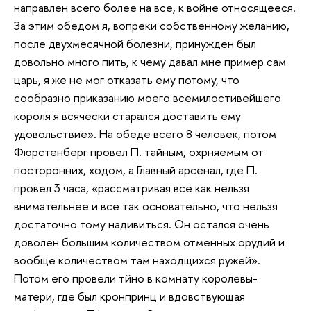
направлен всего более на все, к войне относящееся.
За этим обедом я, вопреки собственному желанию,
после двухмесячной болезни, принужден был
довольно много пить, к чему давал мне пример сам
царь, я же не мог отказать ему потому, что
сообразно приказанию моего всемилостивейшего
короля я всячески старался доставить ему
удовольствие». На обеде всего 8 человек, потом
Фюрстенберг провел П. тайным, охрняемым от
посторонних, ходом, а Главный арсенал, где П.
провел 3 часа, «рассматривая все как нельзя
внимательнее и все так основательно, что нельзя
достаточно тому надивиться. Он остался очень
доволен большим количеством отменных орудий и
вообще количеством там находщихся ружей».
Потом его провели тйно в комнату королевы-
матери, где был кронпринц и вдовствующая