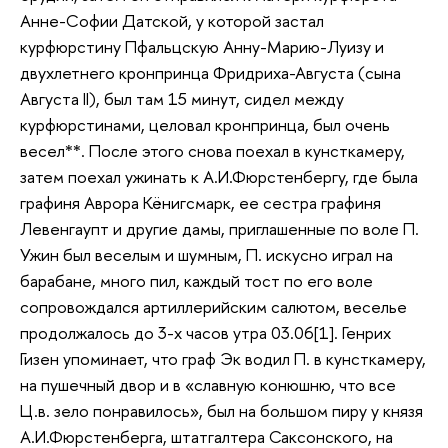
Анне-Софии Датской, у которой застал
курфюрстину Пфальцскую Анну-Марию-Луизу и
двухлетнего кронпринца Фридриха-Августа (сына
Августа II), был там 15 минут, сидел между
курфюрстинами, целовал кронпринца, был очень
весел**. После этого снова поехал в кунсткамеру,
затем поехал ужинать к А.И.Фюрстенбергу, где была
графиня Аврора Кёнигсмарк, ее сестра графиня
Левенгаупт и другие дамы, приглашенные по воле П.
Ужин был веселым и шумным, П. искусно играл на
барабане, много пил, каждый тост по его воле
сопровождался артиллерийским салютом, веселье
продолжалось до 3-х часов утра 03.06[1]. Генрих
Гизен упоминает, что граф Эк водил П. в кунсткамеру,
на пушечный двор и в «славную конюшню, что все
Ц.в. зело понравилось», был на большом пиру у князя
А.И.Фюрстенберга, штатгалтера Саксонского, на