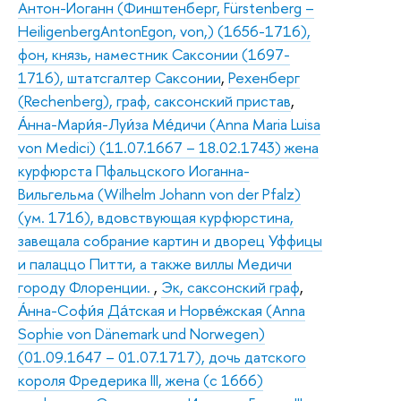
Антон-Иоганн (Финштенберг, Fürstenberg –
HeiligenbergAntonEgon, von,) (1656-1716),
фон, князь, наместник Саксонии (1697-
1716), штатсгалтер Саксонии
,
Рехенберг
(Rechenberg), граф, саксонский пристав
,
А́нна-Мари́я-Луи́за Ме́дичи (Anna Maria Luisa
von Medici) (11.07.1667 – 18.02.1743) жена
курфюрста Пфальцского Иоганна-
Вильгельма (Wilhelm Johann von der Pfalz)
(ум. 1716), вдовствующая курфюрстина,
завещала собрание картин и дворец Уффицы
и палаццо Питти, а также виллы Медичи
городу Флоренции.
,
Эк, саксонский граф
,
А́нна-Софи́я Да́тская и Норве́жская (Anna
Sophie von Dänemark und Norwegen)
(01.09.1647 – 01.07.1717), дочь датского
короля Фредерика III, жена (с 1666)