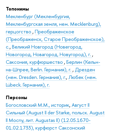
Топонимы
Мекленбург (Меклембургия,
Мекленбургская земля, нем. Mecklenburg),
герцогство
,
Преображенское
(Преображенск, Старое Преображенское),
с.
,
Великий Новгород (Новегород,
Новогород, Новагород, Новугород), г.
,
Саксония, курфюршество
,
Берлин (Кельн-
на-Шпрее, Berlin. Германия), г.
,
Дрезден
(нем. Dresden. Германия), г.
,
Любек (нем.
Lübeck. Германия), г.
Персоны
Богословский М.М., историк
,
Август II
Сильный (August II der Starke, польск. August
II Mocny, лит. Augustas II) (12.05.1670-
01.02.1733), курфюрст Саксонский