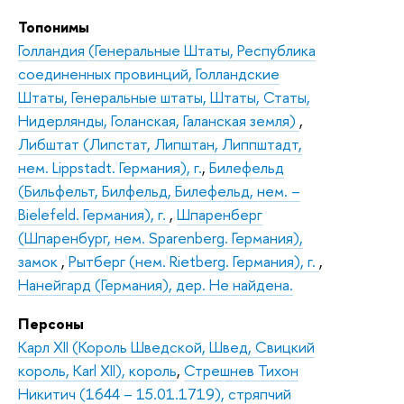
Топонимы
Голландия (Генеральные Штаты, Республика
соединенных провинций, Голландские
Штаты, Генеральные штаты, Штаты, Статы,
Нидерлянды, Голанская, Галанская земля)
,
Либштат (Липстат, Липштан, Липпштадт,
нем. Lippstadt. Германия), г.
,
Билефельд
(Бильфельт, Билфельд, Билефельд, нем. –
Bielefeld. Германия), г.
,
Шпаренберг
(Шпаренбург, нем. Sparenbеrg. Германия),
замок
,
Рытберг (нем. Rietberg. Германия), г.
,
Нанейгард (Германия), дер. Не найдена.
Персоны
Карл XII (Король Шведской, Швед, Свицкий
король, Karl XII), король
,
Стрешнев Тихон
Никитич (1644 – 15.01.1719), стряпчий