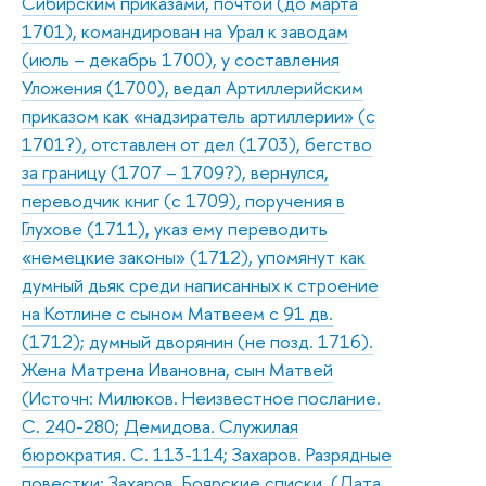
Сибирским приказами, почтой (до марта
1701), командирован на Урал к заводам
(июль – декабрь 1700), у составления
Уложения (1700), ведал Артиллерийским
приказом как «надзиратель артиллерии» (с
1701?), отставлен от дел (1703), бегство
за границу (1707 – 1709?), вернулся,
переводчик книг (с 1709), поручения в
Глухове (1711), указ ему переводить
«немецкие законы» (1712), упомянут как
думный дьяк среди написанных к строение
на Котлине с сыном Матвеем с 91 дв.
(1712); думный дворянин (не позд. 1716).
Жена Матрена Ивановна, сын Матвей
(Источн: Милюков. Неизвестное послание.
С. 240-280; Демидова. Служилая
бюрократия. С. 113-114; Захаров. Разрядные
повестки; Захаров. Боярские списки. (Дата