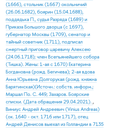
(1666), стольник (1667) окольничий
(26.06.1682), боярин (15.04.1688),
поддядька П., судья Разряда (1689) и
Приказа Большого дворца (с 1697),
губернатор Москвы (1709), сенатор и
тайный советник (1711), подписал
смертный приговор царевичу Алексею
(24.06.1718); член Всепьянейшего собора
(Тишка). Жены: 1-ая с 1670) Екатерина
Богдановна (рожд. Бегичева); 2-ая вдова
Анна Юрьевна Долгорукая (рожд. княжна
Барятинская)(Источн.: собств. информ.;
Маршал По. С. 449; Захаров. Боярские
списки. (Дата обращения 29.04.2021).
,
Виниус Андрей Андреевич (Vinius Andreas)
(ок. 1640 - окт. 1716 или 1717), отец
Андрей Денисов выехал из Голландии в 7135