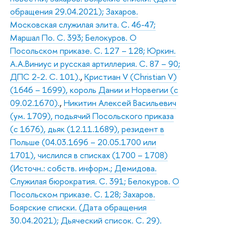
обращения 29.04.2021); Захаров.
Московская служилая элита. С. 46-47;
Маршал По. С. 393; Белокуров. О
Посольском приказе. С. 127 – 128; Юркин.
А.А.Виниус и русская артиллерия. С. 87 – 90;
ДПС 2-2. С. 101).
,
Кристиан V (Christian V)
(1646 – 1699), король Дании и Норвегии (с
09.02.1670).
,
Никитин Алексей Васильевич
(ум. 1709), подьячий Посольского приказа
(с 1676), дьяк (12.11.1689), резидент в
Польше (04.03.1696 – 20.05.1700 или
1701), числился в списках (1700 – 1708)
(Источн.: собств. информ.; Демидова.
Служилая бюрократия. С. 391; Белокуров. О
Посольском приказе. С. 128; Захаров.
Боярские списки. (Дата обращения
30.04.2021); Дьяческий список. С. 29).