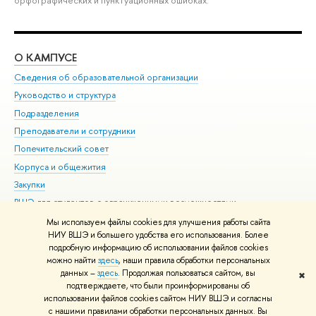
О КАМПУСЕ
ОБ
Сведения об образовательной организации
Мер
Руководство и структура
Мер
Подразделения
Дов
Преподаватели и сотрудники
Ол
Попечительский совет
При
Корпуса и общежития
При
Закупки
Ди
ВШЭ для студентов с ограниченными возможностями
До
здоровья и инвалидностью
Ас
Мы используем файлы cookies для улучшения работы сайта
Версия для слабовидящих
НИУ ВШЭ и большего удобства его использования. Более
Обр
подробную информацию об использовании файлов cookies
Единая платежная страница
можно найти
здесь
, наши правила обработки персональных
данных –
здесь
. Продолжая пользоваться сайтом, вы
✖
Редактору
подтверждаете, что были проинформированы об
© НИУ ВШЭ 1993–2026
Адреса и контакты
Условия использования
использовании файлов cookies сайтом НИУ ВШЭ и согласны
с нашими правилами обработки персональных данных. Вы
материалов
Политика конфиденциальности
Карта сайта