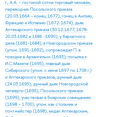
г., А.А. – гостиной сотни торговый человек,
переводчик Посольского приказа
(20.03.1664 – конец 1677), гонец в Англию,
Францию и Испанию (1672-1674), дьяк
Аптекарского приказа (30.12.1677, 1678-
20.03.1682 и 1686 -1690), у бархатного
дела (1681-1684), в Новгородском приказе
(упом. 1691-1692), сопровождал П. в
поездке в Архангельск (1693); посылка к
И.С.Мазепе (1695), главный дьяк
Сибирского (упом. с июня 1697 по 1708 г.)
и Аптекарского приказов, думный дьяк
(24.03.1695), думный дьяк Новгородской
четверти (1695), Посольского приказа
(1699), участвовал в боярских совещаниях
(1698 – 1700), упом. как стольник и
почтмейстер (1698), ведал Аптекарским,