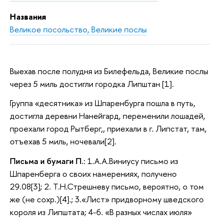
Названия
Великое посольство, Великие послы
Выехав после полудня из Билефельда, Великие послы
через 5 миль достигли городка Липштан [1].
Группа «десятника» из Шпаренбурга пошла в путь,
достигла деревни Нанейгард, переменили лошадей,
проехали город Рытберг,, приехали в г. Липстат, там,
отъехав 5 миль, ночевали[2].
Письма и бумаги П.:
1.А.А.Виниусу письмо из
Шпаренберга о своих намерениях, получено
29.08[3]; 2. Т.Н.Стрешневу письмо, вероятно, о том
же (не сохр.)[4].; 3.«Лист» придворному шведского
короля из Липштата; 4-6. «В разных числах июля»