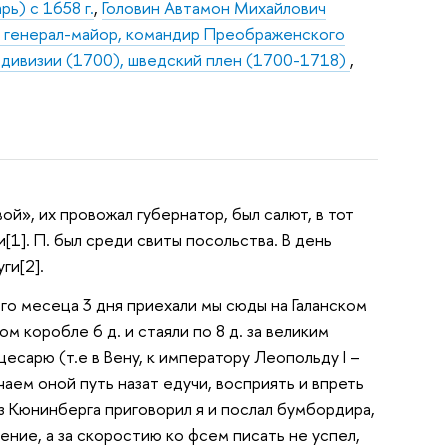
ь) с 1658 г.
,
Головин Автамон Михайлович
), генерал-майор, командир Преображенского
р дивизии (1700), шведский плен (1700-1718)
,
вой», их провожал губернатор, был салют, в тот
[1]. П. был среди свиты посольства. В день
ги[2].
сего месеца 3 дня приехали мы сюды на Галанском
ом коробле 6 д. и стаяли по 8 д. за великим
есарю (т.е в Вену, к императору Леопольду I –
 чаем оной путь назат едучи, восприять и впреть
з Кюнинберга приговорил я и послал бумбордира,
ние, а за скоростию ко фсем писать не успел,