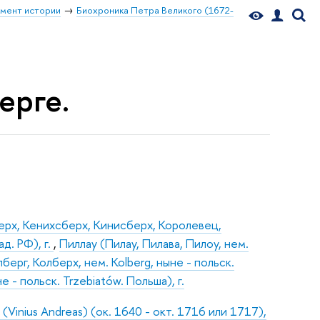
мент истории
Биохроника Петра Великого (1672-
ерге.
ерх, Кенихсберх, Кинисберх, Королевец,
д. РФ), г.
,
Пиллау (Пилау, Пилава, Пилоу, нем.
берг, Колберх, нем. Kolberg, ныне - польск.
е - польск. Trzebiatów. Польша), г.
Vinius Andreas) (ок. 1640 - окт. 1716 или 1717),