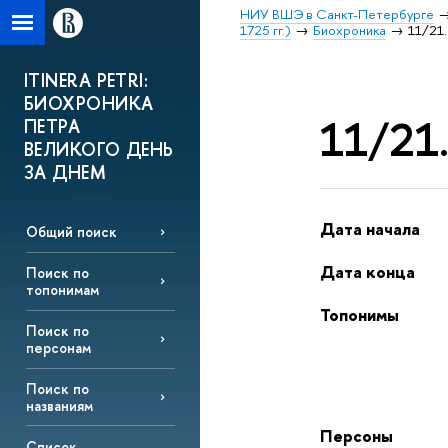
НИУ ВШЭ в Санкт-Петербурге
1725 гг.)
Биохроника
11/21.
ITINERA PETRI:
БИОХРОНИКА
11/21.
ПЕТРА
ВЕЛИКОГО ДЕНЬ
ЗА ДНЕМ
Дата начала
Общий поиск
Дата конца
Поиск по
топонимам
Топонимы
Поиск по
персонам
Поиск по
названиям
Персоны
Список