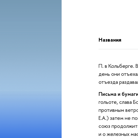
Названия
П. в Кольберге. 
день они отъеха
отъезда раздава
Письма и бумаги
гольоте, слава Б
противным ветром
Е.А.) затем не п
союз продолжить
и о железных ма