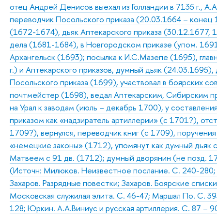
отец Андрей Денисов выехал из Голландии в 7135 г., А.
переводчик Посольского приказа (20.03.1664 – конец 
(1672-1674), дьяк Аптекарского приказа (30.12.1677, 
дела (1681-1684), в Новгородском приказе (упом. 169
Архангельск (1693); посылка к И.С.Мазепе (1695), гла
г.) и Аптекарского приказов, думный дьяк (24.03.1695)
Посольского приказа (1699), участвовал в боярских сов
почтмейстер (1698), ведал Аптекарским, Сибирским пр
на Урал к заводам (июль – декабрь 1700), у составлен
приказом как «надзиратель артиллерии» (с 1701?), отст
1709?), вернулся, переводчик книг (с 1709), поручения
«немецкие законы» (1712), упомянут как думный дьяк 
Матвеем с 91 дв. (1712); думный дворянин (не позд. 
(Источн: Милюков. Неизвестное послание. С. 240-280;
Захаров. Разрядные повестки; Захаров. Боярские списки
Московская служилая элита. С. 46-47; Маршал По. С. 39
128; Юркин. А.А.Виниус и русская артиллерия. С. 87 – 9