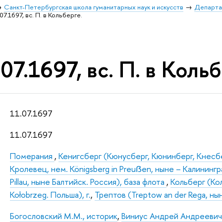
Санкт-Петербургская школа гуманитарных наук и искусств
Департа
07.1697, вс. П. в Кольберге.
07.1697, вс. П. в Кольб
11.07.1697
11.07.1697
Померания
,
Кенигсберг (Кюнусберг, Кюнинберг, Кнесб
Кролевец, нем. Königsberg in Preuẞen, ныне – Калинингра
Pillau, ныне Балтийск. Россия), база флота
,
Кольберг (Кол
Kołobrzeg. Польша), г.
,
Трептов (Treptow an der Rega, нын
Богословский М.М., историк
,
Виниус Андрей Андреевич (