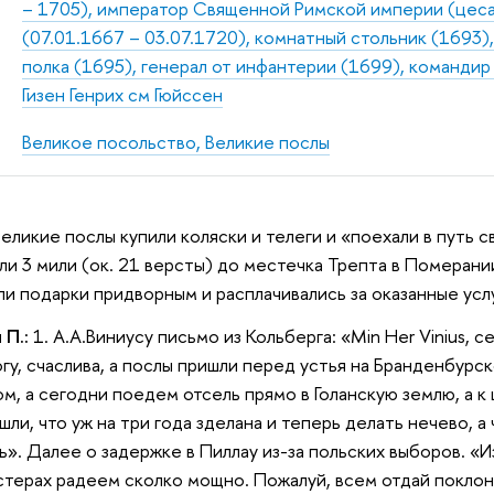
– 1705), император Священной Римской империи (цесар
(07.01.1667 – 03.07.1720), комнатный стольник (1693
полка (1695), генерал от инфантерии (1699), команди
Гизен Генрих см Гюйссен
Великое посольство, Великие послы
Великие послы купили коляски и телеги и «поехали в путь с
ли 3 мили (ок. 21 версты) до местечка Трепта в Померании
ли подарки придворным и расплачивались за оказанные услу
 П.:
1. А.А.Виниусу письмо из Кольберга: «Min Her Vinius, 
огу, счаслива, а послы пришли перед устья на Бранденбурск
, а сегодни поедем отсель прямо в Голанскую землю, а к ц
ошли, что уж на три года зделана и теперь делать нечево, а
». Далее о задержке в Пиллау из-за польских выборов. «И
стерах радеем сколко мощно. Пожалуй, всем отдай поклоне