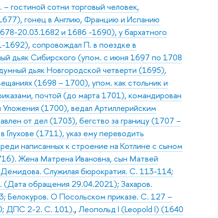
А. – гостиной сотни торговый человек,
1677), гонец в Англию, Францию и Испанию
1678-20.03.1682 и 1686 -1690), у бархатного
1-1692), сопровождал П. в поездке в
вный дьяк Сибирского (упом. с июня 1697 по 1708
, думный дьяк Новгородской четверти (1695),
ещаниях (1698 – 1700), упом. как стольник и
иказами, почтой (до марта 1701), командирован
ия Уложения (1700), ведал Артиллерийским
авлен от дел (1703), бегство за границу (1707 –
 в Глухове (1711), указ ему переводить
среди написанных к строение на Котлине с сыном
1716). Жена Матрена Ивановна, сын Матвей
 Демидова. Служилая бюрократия. С. 113-114;
. (Дата обращения 29.04.2021); Захаров.
3; Белокуров. О Посольском приказе. С. 127 –
0; ДПС 2-2. С. 101).
,
Леопольд I (Leopold I) (1640