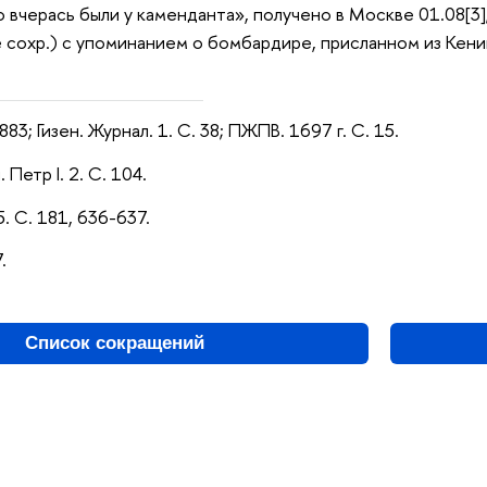
то вчерась были у каменданта», получено в Москве 01.08[3]
е сохр.) с упоминанием о бомбардире, присланном из Кениг
883; Гизен. Журнал. 1. С. 38; ПЖПВ. 1697 г. С. 15.
 Петр I. 2. С. 104.
5. С. 181, 636-637.
.
Список сокращений