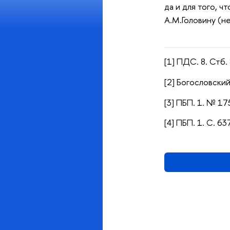
да и для того, ч
А.М.Головину (н
[1] ПДС. 8. Стб. 
[2] Богословский.
[3] ПБП. 1. № 17
[4] ПБП. 1. С. 637