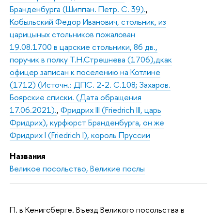
Бранденбурга (Шиппан. Петр. С. 39).
,
Кобыльский Федор Иванович, стольник, из
царицыных стольников пожалован
19.08.1700 в царские стольники, 86 дв.,
поручик в полку Т.Н.Стрешнева (1706),дкак
офицер записан к поселению на Котлине
(1712) (Источн.: ДПС. 2-2. С.108; Захаров.
Боярские списки. (Дата обращения
17.06.2021).
,
Фридрих III (Friedrich III, царь
Фридрих), курфюрст Бранденбурга, он же
Фридрих I (Friedrich I), король Пруссии
Названия
Великое посольство, Великие послы
П. в Кенигсберге. Въезд Великого посольства в