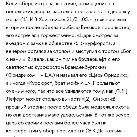
Кенигсберг, встреча, шествие, размещение на
посольских дворах, застолье поставлены на дворах у
мещан[1]. И.В.Хойш писал 21/31.05, что «в прошлый
вторник после обеда» прибыло Великое посольство,
его встречали торжественно. «Царь смотрел за
вьездом с замка в обществе <…> курфюрста, а
вечером остался за столом и выступил с тостом «Бог
с нами!». Видели, как он пил на брудершафт с его
светлостью курфюрстом Бранденбургским
(Фридрихом III – Е.А.) и называл его «Царь Фридрих»,
а иногда «Курфюрст, брат мой» <…>. Послы пьют
очень много, так что все удивляются тому, как [Ф.Я.]
Лефорт может столько вынести»[2]. Он же: «В
прошлый вторник после обеда была медвежья охота,
но она доставила мало удовольствия. В тот же вечер
царь со своими послами более часа был на
конференции у обер-президента (Э.К.Данкельман –