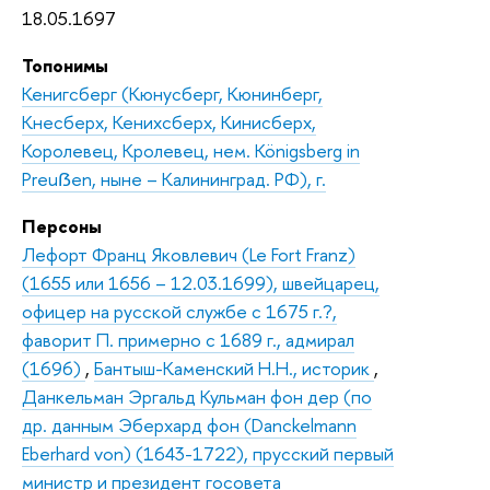
18.05.1697
Топонимы
Кенигсберг (Кюнусберг, Кюнинберг,
Кнесберх, Кенихсберх, Кинисберх,
Королевец, Кролевец, нем. Königsberg in
Preuẞen, ныне – Калининград. РФ), г.
Персоны
Лефорт Франц Яковлевич (Le Fort Franz)
(1655 или 1656 – 12.03.1699), швейцарец,
офицер на русской службе с 1675 г.?,
фаворит П. примерно с 1689 г., адмирал
(1696)
,
Бантыш-Каменский Н.Н., историк
,
Данкельман Эргальд Кульман фон дер (по
др. данным Эберхард фон (Danckelmann
Eberhard von) (1643-1722), прусский первый
министр и президент госовета