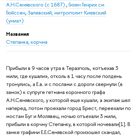
А.Н.Сенявского (с 1687)
,
Гизен Генрих см
Гюйссен
,
Залевский, митрополит Киевский
(униат)
Названия
Степанка, корчма
Прибыли в 9 часов утра в Теразполь, «отъехав 3
мили, где кушали», отколь в 1 часу после полдень
тронулись, а Е.в. и с послами с дороги свернули (в
замок) к супруге гетмана коронного графа
А.Н.Сенявского, у которой еще кушали, а экипаж шел
наперед, потом проехали город Брест, переехали по
мостам Буг и Молявец, ночью отъехали 3 мили,
прибыли в корчму Степанку, в которой ночевали[1]. В
замке графини Е.Е.Сенявской произошел скандал,