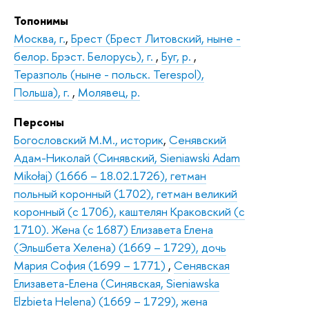
Топонимы
Москва, г.
,
Брест (Брест Литовский, ныне -
белор. Брэст. Белорусь), г.
,
Буг, р.
,
Теразполь (ныне - польск. Terespol),
Польша), г.
,
Молявец, р.
Персоны
Богословский М.М., историк
,
Сенявский
Адам-Николай (Синявский, Sieniawski Adam
Mikołaj) (1666 – 18.02.1726), гетман
польный коронный (1702), гетман великий
коронный (с 1706), каштелян Краковский (с
1710). Жена (с 1687) Елизавета Елена
(Эльшбета Хелена) (1669 – 1729), дочь
Мария София (1699 – 1771)
,
Сенявская
Елизавета-Елена (Синявская, Sieniawska
Elzbieta Helena) (1669 – 1729), жена