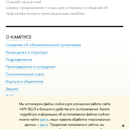
Спасибо за участие!
Сервис предназначен только для отправки сообщений об
орфографических и пунктуационных ошибках.
О КАМПУСЕ
ОБ
Сведения об образовательной организации
Мер
Руководство и структура
Мер
Подразделения
Дов
Преподаватели и сотрудники
Ол
Попечительский совет
При
Корпуса и общежития
При
Закупки
Ди
ВШЭ для студентов с ограниченными возможностями
До
здоровья и инвалидностью
Ас
Мы используем файлы cookies для улучшения работы сайта
Версия для слабовидящих
НИУ ВШЭ и большего удобства его использования. Более
Обр
подробную информацию об использовании файлов cookies
Единая платежная страница
можно найти
здесь
, наши правила обработки персональных
данных –
здесь
. Продолжая пользоваться сайтом, вы
✖