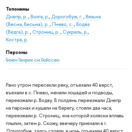
Топонимы
Днепр, р.
,
Волга, р.
,
Дорогобуж, г.
,
Вязьма
(Весма, Весьма), р.
,
Пнево, с.
,
Водва
(Ведга), р.
,
Стромиц, р.
,
Сукрель, р.
,
Костря, р.
Персоны
Гизен Генрих см Гюйссен
Рано утром пересекли реку, отъехали 40 верст,
въехали в с. Пнево, меняли лошадей и подводы,
переезжали р. Водву. В полдень переезжали Днепр
на паромах и кушали на берегу, стояли два часа,
переезжали р. Стромиц, «на которой коляски вплавь
плыли», затем р. Скожу, ввечеру приехали в г.
Дорогобуж, здесь стояли, в ночь отъехали 40 верст,