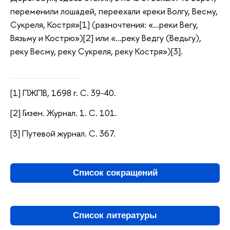
переменили лошадей, переехали «реки Волгу, Весму,
Сукреля, Костря»[1] (разночтения: «…реки Вегу,
Вязьму и Кострю»)[2] или «…реку Ведгу (Ведьгу),
реку Весму, реку Сукреля, реку Костря»)[3].
[1] ПЖПВ, 1698 г. С. 39-40.
[2] Гизен. Журнал. 1. С. 101.
[3] Путевой журнал. С. 367.
Список сокращений
Список литературы