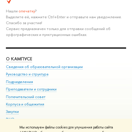
Нашли
опечатку
?
Выделите её, нажмите Ctrl+Enter и отправьте нам уведомление.
Спасибо за участие!
Сервис предназначен только для отправки сообщений об
орфографических и пунктуационных ошибках.
О КАМПУСЕ
ОБ
Сведения об образовательной организации
Мер
Руководство и структура
Мер
Подразделения
Дов
Преподаватели и сотрудники
Ол
Попечительский совет
При
Корпуса и общежития
При
Закупки
Ди
ВШЭ для студентов с ограниченными возможностями
До
здоровья и инвалидностью
Ас
Мы используем файлы cookies для улучшения работы сайта