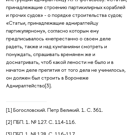
принадлежащие строению партикилирных кораблей
и прочих судов» - о порядке строительства судов;
«Статьи, принадлежащие адмиралтейцу
партикулярному», согласно которым ему
предписывалось «непрестанно о своем деле
радеть, также и над кумпаниями смотреть и
понуждать, спрашивать времянем же и
досматривать, чтоб какой лености не было и в
начатом деле препятия от того дела не учинилось»,
он должен был строить в Воронеже
Адмиралтейство[3].
[1] Богословский. Петр Великий. 1. С. 361.
[2] ПБП. 1. № 127. С. 114-116.
[3] ПБП. 1. № 128. С. 116-117.