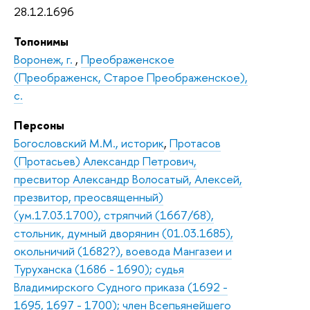
28.12.1696
Топонимы
Воронеж, г.
,
Преображенское
(Преображенск, Старое Преображенское),
с.
Персоны
Богословский М.М., историк
,
Протасов
(Протасьев) Александр Петрович,
пресвитор Александр Волосатый, Алексей,
презвитор, преосвященный)
(ум.17.03.1700), стряпчий (1667/68),
стольник, думный дворянин (01.03.1685),
окольничий (1682?), воевода Мангазеи и
Туруханска (1686 - 1690); судья
Владимирского Судного приказа (1692 -
1695, 1697 - 1700); член Всепьянейшего