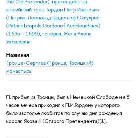
the Old Pretender), претендент на
английский трон
,
Гордон Петр Иванович
(Патрик-Леопольд Го́рдон оф Охлухрис
(Patrick Leopold Gordonof Auchleuchries)
(1635 – 1699), генерал. Жена Алена
Яковлевна
Названия
Троице-Сергиев (Троица, Троицкий)
монастырь
П. прибыл из Троицы, был в Немецкой Слободе и в 5
часов вечера приходил к П.И.Гордону у которого
было застолье якобитов по случаю дня рождения
короля Якова III (Старого Претендента)[1].