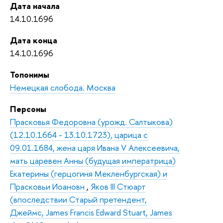
Дата начала
14.10.1696
Дата конца
14.10.1696
Топонимы
Немецкая слобода. Москва
Персоны
Прасковья Федоровна (урожд. Салтыкова)
(12.10.1664 - 13.10.1723), царица с
09.01.1684, жена царя Ивана V Алексеевича,
мать царевен Анны (будущая императрица)
Екатерины (герцогиня Мекленбургская) и
Прасковьи Иоановн
,
Яков III Стюарт
(впоследствии Старый претендент,
Джеймс, James Francis Edward Stuart, James