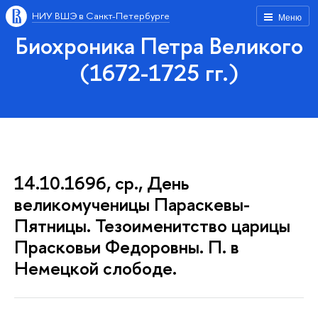
НИУ ВШЭ в Санкт-Петербурге
Меню
Биохроника Петра Великого
(1672-1725 гг.)
14.10.1696, ср., День
великомученицы Параскевы-
Пятницы. Тезоименитство царицы
Прасковьи Федоровны. П. в
Немецкой слободе.