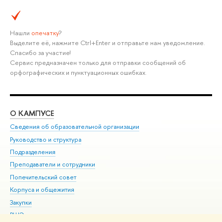
Нашли
опечатку
?
Выделите её, нажмите Ctrl+Enter и отправьте нам уведомление.
Спасибо за участие!
Сервис предназначен только для отправки сообщений об
орфографических и пунктуационных ошибках.
О КАМПУСЕ
ОБ
Сведения об образовательной организации
Мер
Руководство и структура
Мер
Подразделения
Дов
Преподаватели и сотрудники
Ол
Попечительский совет
При
Корпуса и общежития
При
Закупки
Ди
ВШЭ для студентов с ограниченными возможностями
До