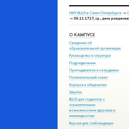
НИУ ВШЭ в Санкт-Петербурге
→
С
→
06.11.1717, ср., день рождения
О КАМПУСЕ
Сведения об
образовательной организации
Руководство и структура
Подразделения
Преподаватели и сотрудники
Попечительский совет
Корпуса и общежития
Закупки
ВШЭ для студентов с
ограниченными
возможностями здоровья и
инвалидностью
Версия для слабовидящих