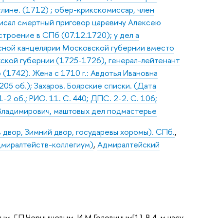
тлине. (1712) ; обер-крикскомиссар, член
писал смертный приговор царевичу Алексею
строение в СПб (07.12.1720); у дел а
сной канцелярии Московской губернии вместо
жской губернии (1725-1726), генерал-лейтенант
 (1742). Жена с 1710 г.: Авдотья Ивановна
 205 об.); Захаров. Боярские списки. (Дата
1-2 об.; РИО. 11. С. 440; ДПС. 2-2. С. 106;
Владимирович, маштовых дел подмастерье
в двор, Зимний двор, государевы хоромы). СПб.
,
дмиралтейств-коллегиум)
,
Адмиралтейский
м, Г.П.Чернышевым, И.М.Головиным[1]. В 4-м часу