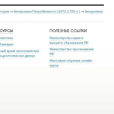
стории
→
Биохроника Петра Великого (1672-1725 гг.)
→
Биохроника
ЕСУРСЫ
ПОЛЕЗНЫЕ ССЫЛКИ
блиотека
Министерство науки и
высшего образования РФ
бликации
Министерство просвещения
иный архив экономических
РФ
социологических данных
Массовые открытые онлайн-
курсы