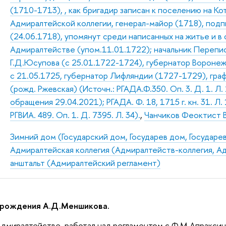
(1710-1713), , как бригадир записан к поселению на Ко
Адмиралтейской коллегии, генерал-майор (1718), под
(24.06.1718), упомянут среди написанных на житье и в 
Адмиралтействе (упом.11.01.1722); начальник Перепи
Г.Д.Юсупова (с 25.01.1722-1724), губернатор Вороне
с 21.05.1725, губернатор Лифляндии (1727-1729), граф
(рожд. Ржевская) (Источн.: РГАДА.Ф.350. Оп. 3. Д. 1. Л.
обращения 29.04.2021); РГАДА. Ф. 18, 1715 г. кн. 31. Л. 
РГВИА. 489. Оп. 1. Д. 7395. Л. 34).
,
Чанчиков Феоктист 
Зимний дом (Государский дом, Государев дом, Государе
Адмиралтейская коллегия (Адмиралтейств-коллегия, А
анштальт (Адмиралтейский регламент)
нь рождения А.Д.Меншикова.
 Адмиралтействе, работал над регламентом с Ф.М.Апраксины