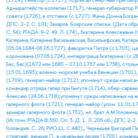
Адмиралтейств-коллегии (1717), генерал-губернатор Р
совета (1726), в отставке (с 1727). Жена Домна Богдан
ДПС. 2-2. С. 101; Захаров. Боярские списки. (Дата обр
С. 54); РГАДА. 9-2. 49. Л. 174).
,
Екатерина Алексеевна (
Катерина, Катерина Васильевская, Васильефская, Катери
(05.04.1684-06.05.1727), фаворитка Петра (с 1703), цар
коронована (07.05.1724), императрица Екатерина I (с 2
Бас, Бас)(1672 или 1680 – 07.10.1737 или 1738), столь
(15.01.1693); военно-морская учеба в Венеции (1701),
(1709), генерал-майор (1712), упомянут среди написан
командир отряда галер при Гангуте (1714), обер-сарва
Алексею (24.06.1718);упомянут среди написанных на ж
галерного флота (1721), генерал-майор (упом. 11.01.17
адмирал галерного флота (1732), мл. брат А.М.Головина
(Источн.:РГАДА.Ф.350. Оп. 3. Д. 1. Л. 205 об.; ДПС 2-2
Голландия. С. 26; РИО.11. С.440).
,
Чернышев Григорий Пе
стряпчий, денщик П., в начальных людях (1700), коман