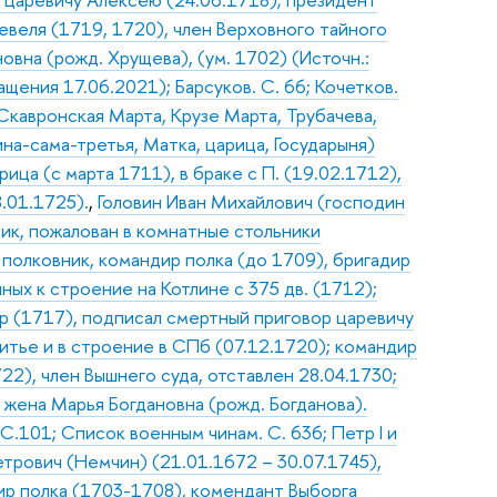
евеля (1719, 1720), член Верховного тайного
овна (рожд. Хрущева), (ум. 1702) (Источн.:
ащения 17.06.2021); Барсуков. С. 66; Кочетков.
Скавронская Марта, Крузе Марта, Трубачева,
на-сама-третья, Матка, царица, Государыня)
ица (с марта 1711), в браке с П. (19.02.1712),
8.01.1725).
,
Головин Иван Михайлович (господин
ник, пожалован в комнатные стольники
 полковник, командир полка (до 1709), бригадир
ных к строение на Котлине с 375 дв. (1712);
ер (1717), подписал смертный приговор царевичу
итье и в строение в СПб (07.12.1720); командир
22), член Вышнего суда, отставлен 28.04.1730;
; жена Марья Богдановна (рожд. Богданова).
. С.101; Список военным чинам. С. 636; Петр I и
трович (Немчин) (21.01.1672 – 30.07.1745),
дир полка (1703-1708), комендант Выборга