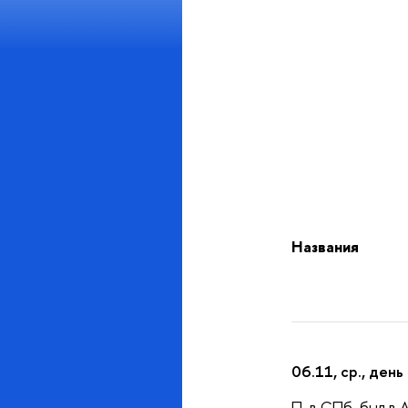
Названия
06.11, ср., де
П. в СПб, был в