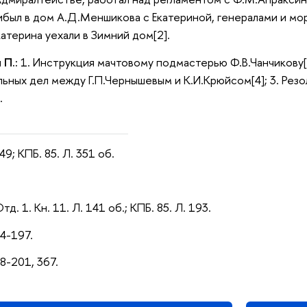
ибыл в дом А.Д.Меншикова с Екатериной, генералами и мо
Екатерина уехали в Зимний дом[2].
 П.:
1. Инструкция мачтовому подмастерью Ф.В.Чанчикову[3
ьных дел между Г.П.Чернышевым и К.И.Крюйсом[4]; 3. Резо
.
49; КПБ. 85. Л. 351 об.
Отд. 1. Кн. 11. Л. 141 об.; КПБ. 85. Л. 193.
94-197.
98-201, 367.