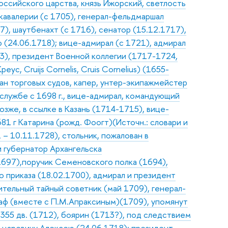
оссийского царства, князь Ижорский, светлость
 кавалерии (с 1705), генерал-фельдмаршал
7), шаутбенахт (с 1716), сенатор (15.12.1717),
(24.06.1718); вице-адмирал (с 1721), адмирал
03), президент Военной коллегии (1717-1724,
ус, Cruijs Cornelis, Cruis Cornelius) (1655-
ан торговых судов, капер, унтер-экипажмейстер
службе с 1698 г., вице-адмирал, командующий
зже, в ссылке в Казань (1714-1715), вице-
1 г Катарина (рожд. Фоогт)(Источн.: словари и
– 10.11.1728), стольник, пожалован в
и губернатор Архангельска
.1697),поручик Семеновского полка (1694),
 приказа (18.02.1700), адмирал и президент
ительный тайный советник (май 1709), генерал-
раф (вместе с П.М.Апраксиным)(1709), упомянут
 355 дв. (1712), боярин (1713?), под следствием
р царевичу Алексею (24.06.1718); президент