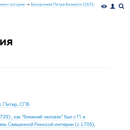
мент истории
Биохроника Петра Великого (1672-
ния
х. Питер, СПб
9) , как "ближний человек" был с П. в
нязь Священной Римской империи (с 1705),