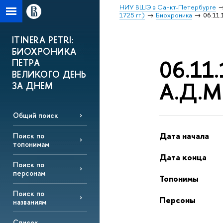
НИУ ВШЭ в Санкт-Петербурге
1725 гг.)
Биохроника
06.11.
ITINERA PETRI:
БИОХРОНИКА
06.11.
ПЕТРА
ВЕЛИКОГО ДЕНЬ
А.Д.М
ЗА ДНЕМ
Общий поиск
Дата начала
Поиск по
топонимам
Дата конца
Поиск по
персонам
Топонимы
Поиск по
Персоны
названиям
Список