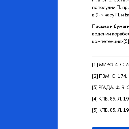
пополудни П. пр
в 9-м часу П. и 
Письма и бумаги
ведении корабел
компетенциях[5]
[1] МИРФ. 4. С. 3
[2] ПЗМ. С. 174.
[3] РГАДА. Ф. 9. 
[4] КПБ. 85. Л. 1
[5] КПБ. 85. Л. 1