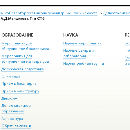
анкт-Петербургская школа гуманитарных наук и искусств
→
Департамент и
 А.Д.Меншикова. П. в СПб.
ОБРАЗОВАНИЕ
НАУКА
Р
Мероприятия для
Научные мероприятия
Би
абитуриентов бакалавриата
Научные центры и
Пу
Мероприятия для
лаборатории
Ед
абитуриентов магистратуры
Научно-учебные группы
и 
Довузовская подготовка
Олимпиады
Прием в бакалавриат
Прием в магистратуру
Диплом+
Дополнительное
образование
Аспирантура
Обратная связь и