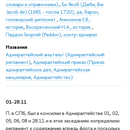
словари и справочники).
,
Би Якоб (Деби, Bie
Jacob de) (1681 - после 1720), де, барон,
голландский дипломат
,
Анисимов Е.В.,
историк
,
Воскресенский Н.А., историк
,
Паддон Георгий (Paddon), контр-адмирал
Названия
Адмиралтейский анштальт (Адмиралтейский
регламент)
,
Адмиралтейский приказ (Приказ
адмиралтейских дел, Адмиралтейская
канцелярия, Адмиралтейство)
01-28.11
П. в СПб, был в консилии в Адмиралтействе 01, 02,
05, 06, 08 и 28.11 и в этих заседаниях «определили
регламент к содержанию впредь флота и поскольку