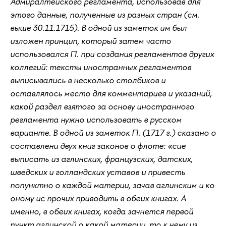
Адмиралтейского регламента, использовав для
этого данные, полученные из разных стран (см.
выше 30.11.1715). В одной из заметок им был
изложен принцип, который затем часто
использовался П. при создания регламентов других
коллегий: тексты иностранных регламентов
выписывались в несколько столбиков и
оставлялось место для комментариев и указаний,
какой раздел взятого за основу иностранного
регламента нужно использовать в русском
варианте. В одной из заметок П. (1717 г.) сказано о
составлени двух книг законов о флоте: «сие
выписать из аглинских, французских, датских,
шведских и голландских уставов и привесть
попунктно о каждой материи, зачав аглинским и ко
оному ис прочих приводить в обеих книгах. А
именно, в обеих книгах, когда зачнется первой
пункт аглинской о какой материи, то к нему из