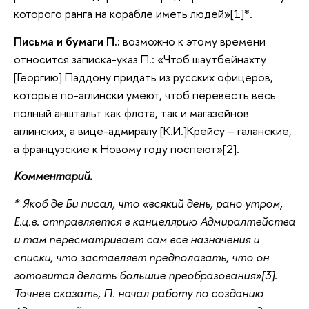
которого ранга на корабле иметь людей»[1]*.
Письма и бумаги П.:
возможно к этому времени
относится записка-указ П.: «Чтоб шаутбейнахту
[Георгию] Паддону придать из русских офицеров,
которые по-аглински умеют, чтоб перевесть весь
полный анштальт как флота, так и магазейнов
аглинских, а вице-адмиралу [К.И.]Крейсу – галанские,
а французские к Новому году поспеют»[2].
Комментарий.
* Якоб де Би писал, что «всякий день, рано утром,
Е.ц.в. отправляется в канцелярию Адмиралтейства
и там пересматривает сам все назначения и
списки, что заставляет предполагать, что он
готовится делать большие преобразования»[3].
Точнее сказать, П. начал работу по созданию