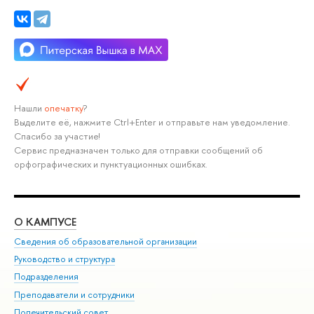
Нашли
опечатку
?
Выделите её, нажмите Ctrl+Enter и отправьте нам уведомление.
Спасибо за участие!
Сервис предназначен только для отправки сообщений об
орфографических и пунктуационных ошибках.
О КАМПУСЕ
ОБ
Сведения об образовательной организации
Мер
Руководство и структура
Мер
Подразделения
Дов
Преподаватели и сотрудники
Ол
Попечительский совет
При