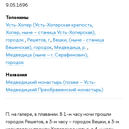
9.05.1696
Топонимы
Усть-Хопер (Усть-Хоперская крепость,
Хопер, ныне – станица Усть-Хоперская),
городок
,
Решетов, г.
,
Вешки, (ныне - станица
Вёшенская), городок
,
Медведица, р.
,
Медведица (ныне – г. Серафимович),
городок
Названия
Медведицкий монастырь (позже – Усть-
Медведицкий Преображенский монастырь)
П. на галере, в плавании. В 1-м часу ночи прошли
городок Решетов, в 3-м часу – городок Вешки, в 3-м
часу полдни прошли Хоперское устье, в 4-м часу