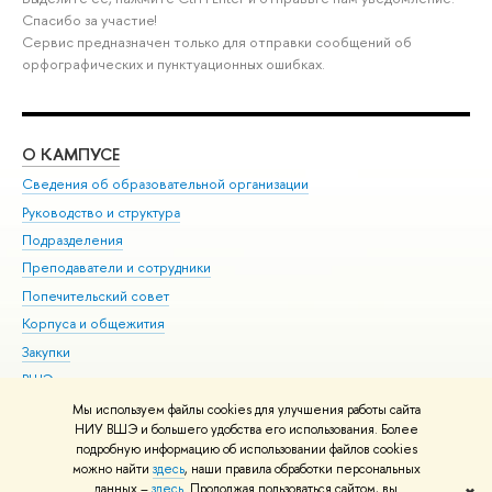
Спасибо за участие!
Сервис предназначен только для отправки сообщений об
орфографических и пунктуационных ошибках.
О КАМПУСЕ
ОБ
Сведения об образовательной организации
Мер
Руководство и структура
Мер
Подразделения
Дов
Преподаватели и сотрудники
Ол
Попечительский совет
При
Корпуса и общежития
При
Закупки
Ди
ВШЭ для студентов с ограниченными возможностями
До
здоровья и инвалидностью
Ас
Мы используем файлы cookies для улучшения работы сайта
Версия для слабовидящих
НИУ ВШЭ и большего удобства его использования. Более
Обр
подробную информацию об использовании файлов cookies
Единая платежная страница
можно найти
здесь
, наши правила обработки персональных
данных –
здесь
. Продолжая пользоваться сайтом, вы