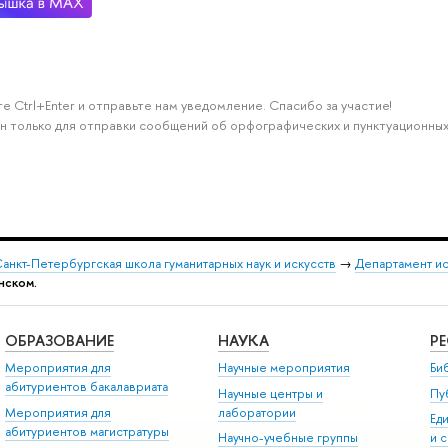
е Ctrl+Enter и отправьте нам уведомление. Спасибо за участие!
н только для отправки сообщений об орфографических и пунктуационных
анкт-Петербургская школа гуманитарных наук и искусств
→
Департамент и
нском.
ОБРАЗОВАНИЕ
НАУКА
Р
Мероприятия для
Научные мероприятия
Би
абитуриентов бакалавриата
Научные центры и
Пу
Мероприятия для
лаборатории
Ед
абитуриентов магистратуры
Научно-учебные группы
и 