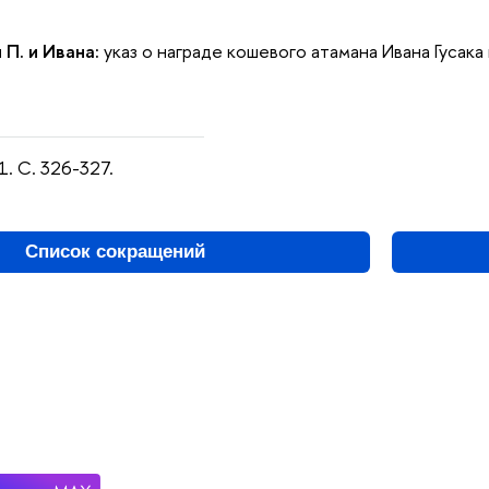
 П. и Ивана:
указ о награде кошевого атамана Ивана Гусака
1. С. 326-327.
Список сокращений