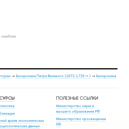
 ошибках.
стории
→
Биохроника Петра Великого (1672-1725 гг.)
→
Биохроника
ЕСУРСЫ
ПОЛЕЗНЫЕ ССЫЛКИ
блиотека
Министерство науки и
высшего образования РФ
бликации
Министерство просвещения
иный архив экономических
РФ
социологических данных