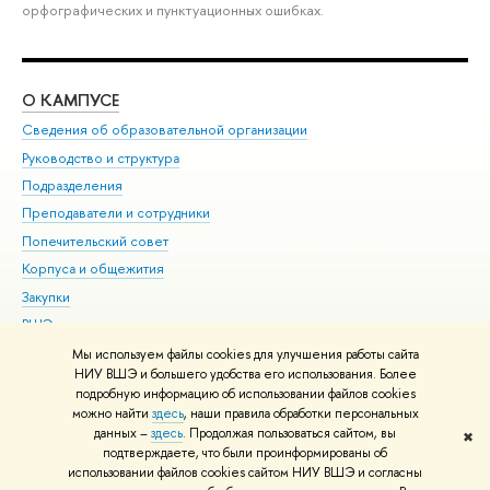
орфографических и пунктуационных ошибках.
О КАМПУСЕ
ОБ
Сведения об образовательной организации
Мер
Руководство и структура
Мер
Подразделения
Дов
Преподаватели и сотрудники
Ол
Попечительский совет
При
Корпуса и общежития
При
Закупки
Ди
ВШЭ для студентов с ограниченными возможностями
До
здоровья и инвалидностью
Ас
Мы используем файлы cookies для улучшения работы сайта
Версия для слабовидящих
НИУ ВШЭ и большего удобства его использования. Более
Обр
подробную информацию об использовании файлов cookies
Единая платежная страница
можно найти
здесь
, наши правила обработки персональных
данных –
здесь
. Продолжая пользоваться сайтом, вы
✖
Редактору
подтверждаете, что были проинформированы об
© НИУ ВШЭ 1993–2026
Адреса и контакты
Условия использования
использовании файлов cookies сайтом НИУ ВШЭ и согласны