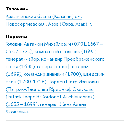
Топонимы
Каланчинские башни (Каланчи) см.
Новосергиевская
,
Азов (Озов, Азак), г.
Персоны
Головин Автамон Михайлович (07.01.1667 –
03.07.1720), комнатный стольник (1693),
генерал-майор, командир Преображенского
полка (1695), генерал от инфантерии
(1699), командир дивизии (1700), шведский
плен (1700-1718)
,
Гордон Петр Иванович
(Патрик-Леопольд Го́рдон оф Охлухрис
(Patrick Leopold Gordonof Auchleuchries)
(1635 – 1699), генерал. Жена Алена
Яковлевна