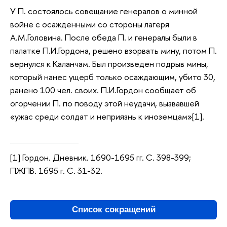
У П. состоялось совещание генералов о минной
войне с осажденными со стороны лагеря
А.М.Головина. После обеда П. и генералы были в
палатке П.И.Гордона, решено взорвать мину, потом П.
вернулся к Каланчам. Был произведен подрыв мины,
который нанес ущерб только осаждающим, убито 30,
ранено 100 чел. своих. П.И.Гордон сообщает об
огорчении П. по поводу этой неудачи, вызвавшей
«ужас среди солдат и неприязнь к иноземцам»[1].
[1] Гордон. Дневник. 1690-1695 гг. С. 398-399;
ПЖПВ. 1695 г. С. 31-32.
Список сокращений