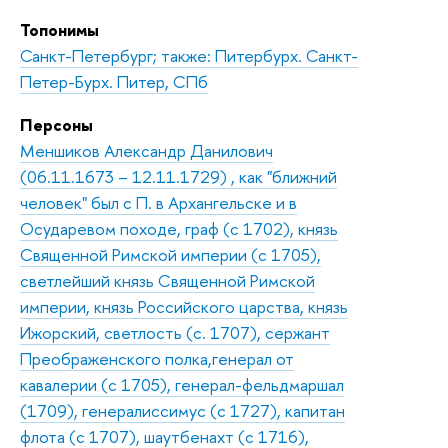
Топонимы
Санкт-Петербург; также: Питербурх. Санкт-
Петер-Бурх. Питер, СПб
Персоны
Меншиков Александр Данилович
(06.11.1673 – 12.11.1729) , как "ближний
человек" был с П. в Архангельске и в
Осударевом походе, граф (с 1702), князь
Священной Римской империи (с 1705),
светлейший князь Священной Римской
империи, князь Российского царства, князь
Ижорский, светлость (с. 1707), сержант
Преображенского полка,генерал от
кавалерии (с 1705), генерал-фельдмаршал
(1709), генералиссимус (с 1727), капитан
флота (с 1707), шаутбенахт (с 1716),