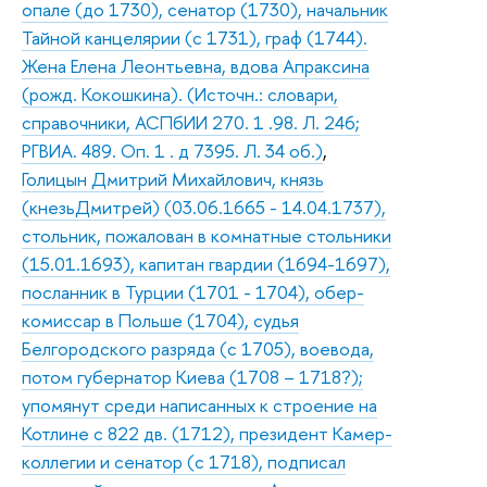
опале (до 1730), сенатор (1730), начальник
Тайной канцелярии (с 1731), граф (1744).
Жена Елена Леонтьевна, вдова Апраксина
(рожд. Кокошкина). (Источн.: словари,
справочники, АСПбИИ 270. 1 .98. Л. 246;
РГВИА. 489. Оп. 1 . д 7395. Л. 34 об.)
,
Голицын Дмитрий Михайлович, князь
(кнезьДмитрей) (03.06.1665 - 14.04.1737),
стольник, пожалован в комнатные стольники
(15.01.1693), капитан гвардии (1694-1697),
посланник в Турции (1701 - 1704), обер-
комиссар в Польше (1704), судья
Белгородского разряда (с 1705), воевода,
потом губернатор Киева (1708 – 1718?);
упомянут среди написанных к строение на
Котлине с 822 дв. (1712), президент Камер-
коллегии и сенатор (с 1718), подписал