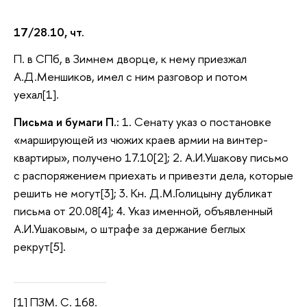
17/28.10, чт.
П. в СПб, в Зимнем дворце, к нему приезжал
А.Д.Меншиков, имел с ним разговор и потом
уехал[1].
Письма и бумаги П.:
1. Сенату указ о постановке
«марширующей из чюжих краев армии на винтер-
квартиры», получено 17.10[2]; 2. А.И.Ушакову письмо
с распоряжением приехать и привезти дела, которые
решить не могут[3]; 3. Кн. Д.М.Голицыну дубликат
письма от 20.08[4]; 4. Указ именной, объявленный
А.И.Ушаковым, о штрафе за держание беглых
рекрут[5].
[1] ПЗМ. С. 168.