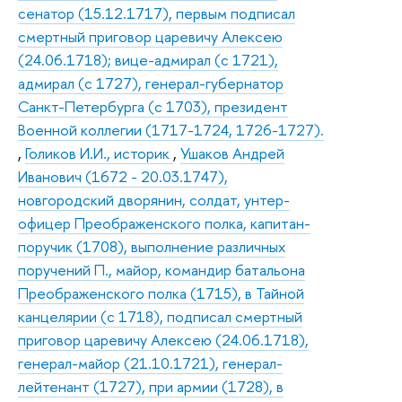
сенатор (15.12.1717), первым подписал
смертный приговор царевичу Алексею
(24.06.1718); вице-адмирал (с 1721),
адмирал (с 1727), генерал-губернатор
Санкт-Петербурга (с 1703), президент
Военной коллегии (1717-1724, 1726-1727).
,
Голиков И.И., историк
,
Ушаков Андрей
Иванович (1672 - 20.03.1747),
новгородский дворянин, солдат, унтер-
офицер Преображенского полка, капитан-
поручик (1708), выполнение различных
поручений П., майор, командир батальона
Преображенского полка (1715), в Тайной
канцелярии (с 1718), подписал смертный
приговор царевичу Алексею (24.06.1718),
генерал-майор (21.10.1721), генерал-
лейтенант (1727), при армии (1728), в