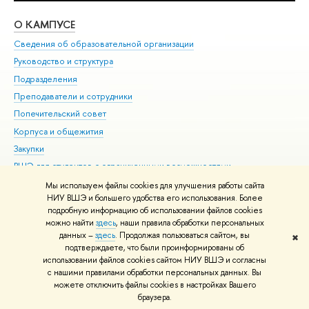
О КАМПУСЕ
ОБ
Сведения об образовательной организации
Мер
Руководство и структура
Мер
Подразделения
Дов
Преподаватели и сотрудники
Ол
Попечительский совет
При
Корпуса и общежития
При
Закупки
Ди
ВШЭ для студентов с ограниченными возможностями
До
здоровья и инвалидностью
Ас
Мы используем файлы cookies для улучшения работы сайта
Версия для слабовидящих
НИУ ВШЭ и большего удобства его использования. Более
Обр
подробную информацию об использовании файлов cookies
Единая платежная страница
можно найти
здесь
, наши правила обработки персональных
данных –
здесь
. Продолжая пользоваться сайтом, вы
✖
Редактору
подтверждаете, что были проинформированы об
© НИУ ВШЭ 1993–2026
Адреса и контакты
Условия использования
использовании файлов cookies сайтом НИУ ВШЭ и согласны
с нашими правилами обработки персональных данных. Вы
материалов
Политика конфиденциальности
Карта сайта
можете отключить файлы cookies в настройках Вашего
Шрифты HSE Sans и HSE Slab разработаны в
Школе дизайна НИУ ВШЭ
браузера.