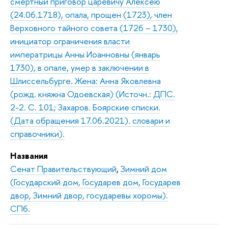
смертный приговор царевичу Алексею
(24.06.1718), опала, прощен (1723), член
Верховного тайного совета (1726 – 1730),
инициатор ограничения власти
императрицы Анны Иоанновны (январь
1730), в опале, умер в заключении в
Шлиссельбурге. Жена: Анна Яковлевна
(рожд. княжна Одоевская) (Источн.: ДПС.
2-2. С. 101; Захаров. Боярские списки.
(Дата обращения 17.06.2021). словари и
справочники).
Названия
Сенат Правительствующий
,
Зимний дом
(Государский дом, Государев дом, Государев
двор, Зимний двор, государевы хоромы).
СПб.