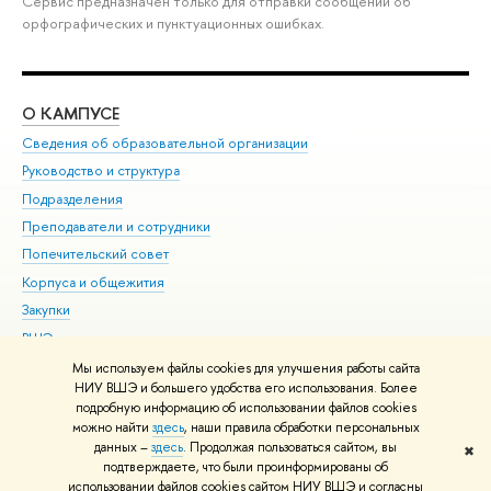
Сервис предназначен только для отправки сообщений об
орфографических и пунктуационных ошибках.
О КАМПУСЕ
ОБ
Сведения об образовательной организации
Мер
Руководство и структура
Мер
Подразделения
Дов
Преподаватели и сотрудники
Ол
Попечительский совет
При
Корпуса и общежития
При
Закупки
Ди
ВШЭ для студентов с ограниченными возможностями
До
здоровья и инвалидностью
Ас
Мы используем файлы cookies для улучшения работы сайта
Версия для слабовидящих
НИУ ВШЭ и большего удобства его использования. Более
Обр
подробную информацию об использовании файлов cookies
Единая платежная страница
можно найти
здесь
, наши правила обработки персональных
данных –
здесь
. Продолжая пользоваться сайтом, вы
✖
Редактору
подтверждаете, что были проинформированы об
© НИУ ВШЭ 1993–2026
Адреса и контакты
Условия использования
использовании файлов cookies сайтом НИУ ВШЭ и согласны