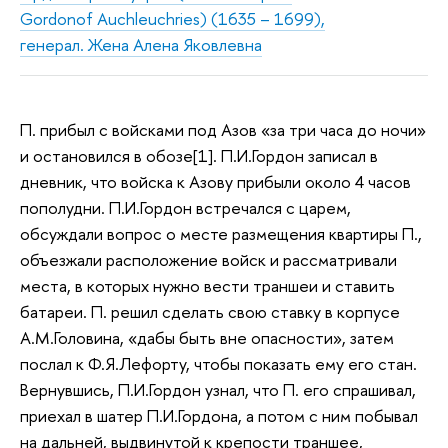
Gordonof Auchleuchries) (1635 – 1699),
генерал. Жена Алена Яковлевна
П. прибыл с войсками под Азов «за три часа до ночи»
и остановился в обозе[1]. П.И.Гордон записал в
дневник, что войска к Азову прибыли около 4 часов
пополудни. П.И.Гордон встречался с царем,
обсуждали вопрос о месте размещения квартиры П.,
объезжали расположение войск и рассматривали
места, в которых нужно вести траншеи и ставить
батареи. П. решил сделать свою ставку в корпусе
А.М.Головина, «дабы быть вне опасности», затем
послал к Ф.Я.Лефорту, чтобы показать ему его стан.
Вернувшись, П.И.Гордон узнал, что П. его спрашивал,
приехал в шатер П.И.Гордона, а потом с ним побывал
на дальней, выдвинутой к крепости траншее,