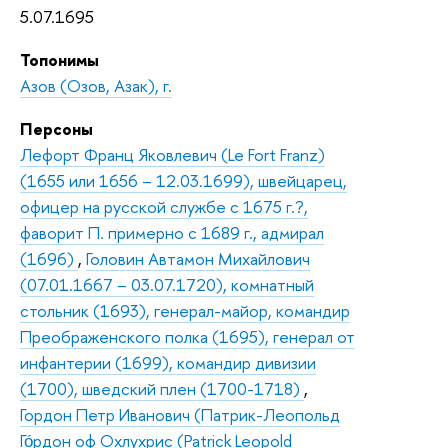
5.07.1695
Топонимы
Азов (Озов, Азак), г.
Персоны
Лефорт Франц Яковлевич (Le Fort Franz)
(1655 или 1656 – 12.03.1699), швейцарец,
офицер на русской службе с 1675 г.?,
фаворит П. примерно с 1689 г., адмирал
(1696)
,
Головин Автамон Михайлович
(07.01.1667 – 03.07.1720), комнатный
стольник (1693), генерал-майор, командир
Преображенского полка (1695), генерал от
инфантерии (1699), командир дивизии
(1700), шведский плен (1700-1718)
,
Гордон Петр Иванович (Патрик-Леопольд
Го́рдон оф Охлухрис (Patrick Leopold