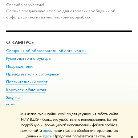
Спасибо за участие!
Сервис предназначен только для отправки сообщений об
орфографических и пунктуационных ошибках.
О КАМПУСЕ
ОБ
Сведения об образовательной организации
Мер
Руководство и структура
Мер
Подразделения
Дов
Преподаватели и сотрудники
Ол
Попечительский совет
При
Корпуса и общежития
При
Закупки
Ди
ВШЭ для студентов с ограниченными возможностями
До
здоровья и инвалидностью
Ас
Мы используем файлы cookies для улучшения работы сайта
Версия для слабовидящих
НИУ ВШЭ и большего удобства его использования. Более
Обр
подробную информацию об использовании файлов cookies
Единая платежная страница
можно найти
здесь
, наши правила обработки персональных
данных –
здесь
. Продолжая пользоваться сайтом, вы
✖