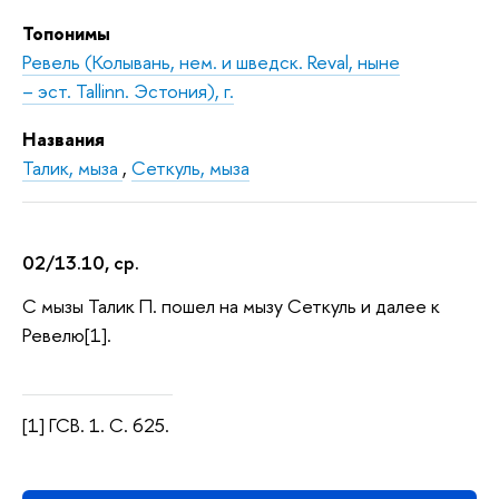
Топонимы
Ревель (Колывань, нем. и шведск. Reval, ныне
– эст. Tallinn. Эстония), г.
Названия
Талик, мыза
,
Сеткуль, мыза
02/13.10, ср.
С мызы Талик П. пошел на мызу Сеткуль и далее к
Ревелю[1].
[1] ГСВ. 1. С. 625.