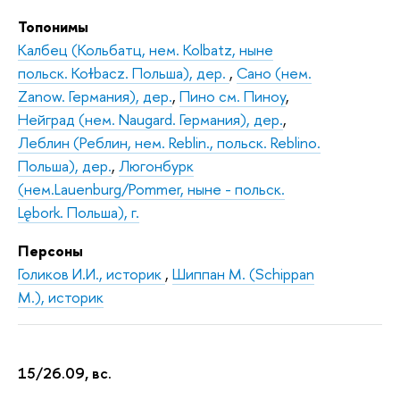
Топонимы
Калбец (Кольбатц, нем. Kolbatz, ныне
польск. Koɫbacz. Польша), дер.
,
Сано (нем.
Zanow. Германия), дер.
,
Пино см. Пиноу
,
Нейград (нем. Naugard. Германия), дер.
,
Леблин (Реблин, нем. Reblin., польск. Reblino.
Польша), дер.
,
Люгонбурк
(нем.Lauenburg/Pommer, ныне - польск.
Lębork. Польша), г.
Персоны
Голиков И.И., историк
,
Шиппан М. (Schippan
M.), историк
15/26.09, вс.