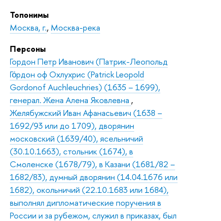
Топонимы
Москва, г.
,
Москва-река
Персоны
Гордон Петр Иванович (Патрик-Леопольд
Го́рдон оф Охлухрис (Patrick Leopold
Gordonof Auchleuchries) (1635 – 1699),
генерал. Жена Алена Яковлевна
,
Желябужский Иван Афанасьевич (1638 –
1692/93 или до 1709), дворянин
московский (1639/40), ясельничий
(30.10.1663), стольник (1674), в
Смоленске (1678/79), в Казани (1681/82 –
1682/83), думный дворянин (14.04.1676 или
1682), окольничий (22.10.1683 или 1684),
выполнял дипломатические поручения в
России и за рубежом, служил в приказах, был