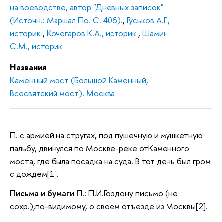
на воеводстве, автор "Дневных записок"
(Источн.: Маршал По. С. 406).
,
Гуськов А.Г.,
историк
,
Кочегаров К.А., историк
,
Шамин
C.М., историк
Названия
Каменный мост (Большой Каменный,
Всесвятский мост). Москва
П. с армией на стругах, под пушечную и мушкетную
пальбу, двинулся по Москве-реке отКаменного
моста, где была посадка на суда. В тот день был гром
с дождем[1].
Письма и бумаги П.:
П.И.Гордону письмо (не
сохр.),по-видимому, о своем отъезде из Москвы[2].