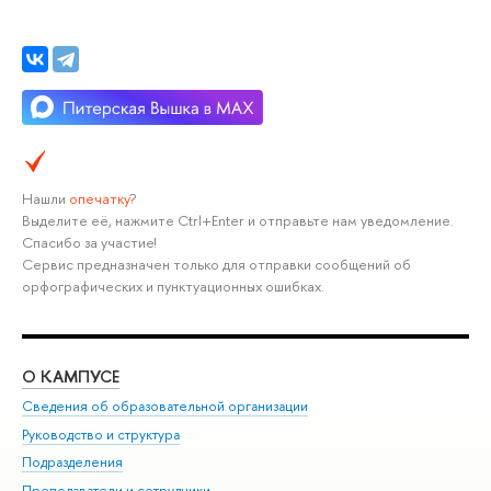
Нашли
опечатку
?
Выделите её, нажмите Ctrl+Enter и отправьте нам уведомление.
Спасибо за участие!
Сервис предназначен только для отправки сообщений об
орфографических и пунктуационных ошибках.
О КАМПУСЕ
ОБ
Сведения об образовательной организации
Мер
Руководство и структура
Мер
Подразделения
Дов
Преподаватели и сотрудники
Ол